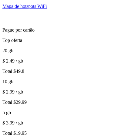
Mapa de hotspots WiFi
Pague por cartão
Top oferta
20
gb
$
2.49
/ gb
Total
$
49.8
10
gb
$
2.99
/ gb
Total
$
29.99
5
gb
$
3.99
/ gb
Total
$
19.95