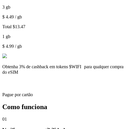
3
gb
$
4.49
/ gb
Total
$
13.47
1
gb
$
4.99
/ gb
Obtenha
3% de cashback
em tokens $WIFI para qualquer compra
do eSIM
Pague por cartão
Como funciona
01