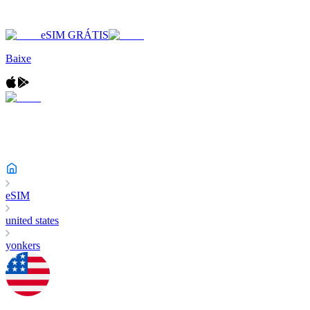
eSIM GRÁTIS
Baixe
eSIM
united states
yonkers