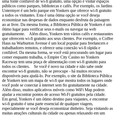
uma fonte confiável de wi-fi gratuito, uma opção é visitar espaços
públicos como parques, bibliotecas e cafés. Por exemplo, os Jardins
Untermyer é um belo parque em Yonkers que oferece wi-fi gratuito
a todos os visitantes. Esta é uma ótima opção se você deseja
economizar nas despesas de dados enquanto desfruta da paisagem
ao ar livre. Da mesma forma, a Biblioteca Pública de Yonkers é um
ótimo lugar para verificar seus e-mails ou navegar na web
gratuitamente. Além disso, Yonkers tem vários cafés e restaurantes
que oferecem wi-fi gratuito aos seus clientes. Por exemplo, o Coffee
Haus na Warburton Avenue é um local popular para freelancers e
trabalhadores remotos, e oferece uma conexão wi-fi rápida e
confiável. Da mesma forma, se você está procurando um lugar para
comer enquanto trabalha, o Empire City Casino no Yonkers
Raceway tem uma praça de alimentação com wi-fi gratuito para
todos os clientes. Se você é novo na cidade e não sabe onde
encontrar wi-fi gratuito, não se preocupe - há muitos recursos
disponíveis para ajudá-lo. Por exemplo, o site da Biblioteca Pública
de Yonkers tem um mapa de wi-fi que mostra todos os lugares onde
você pode se conectar à internet sem fio gratuitamente na cidade.
Além disso, muitos aplicativos móveis como WiFi Map podem
ajudar a encontrar pontos de acesso Wi-Fi gratuitos pela cidade.
Em geral, Yonkers é um ótimo destino para viajantes, e encontrar
wi-fi gratuito é uma parte essencial de qualquer viagem,
especialmente se você deseja economizar dinheiro. Seja visitando as
muitas atrações culturais da cidade ou apenas relaxando em um