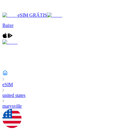
eSIM GRÁTIS
Baixe
eSIM
united states
marysville