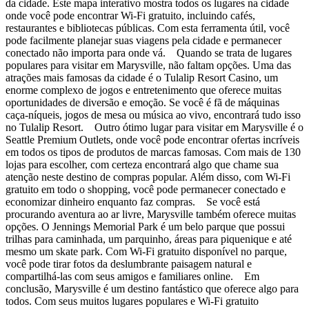
da cidade. Este mapa interativo mostra todos os lugares na cidade
onde você pode encontrar Wi-Fi gratuito, incluindo cafés,
restaurantes e bibliotecas públicas. Com esta ferramenta útil, você
pode facilmente planejar suas viagens pela cidade e permanecer
conectado não importa para onde vá. Quando se trata de lugares
populares para visitar em Marysville, não faltam opções. Uma das
atrações mais famosas da cidade é o Tulalip Resort Casino, um
enorme complexo de jogos e entretenimento que oferece muitas
oportunidades de diversão e emoção. Se você é fã de máquinas
caça-níqueis, jogos de mesa ou música ao vivo, encontrará tudo isso
no Tulalip Resort. Outro ótimo lugar para visitar em Marysville é o
Seattle Premium Outlets, onde você pode encontrar ofertas incríveis
em todos os tipos de produtos de marcas famosas. Com mais de 130
lojas para escolher, com certeza encontrará algo que chame sua
atenção neste destino de compras popular. Além disso, com Wi-Fi
gratuito em todo o shopping, você pode permanecer conectado e
economizar dinheiro enquanto faz compras. Se você está
procurando aventura ao ar livre, Marysville também oferece muitas
opções. O Jennings Memorial Park é um belo parque que possui
trilhas para caminhada, um parquinho, áreas para piquenique e até
mesmo um skate park. Com Wi-Fi gratuito disponível no parque,
você pode tirar fotos da deslumbrante paisagem natural e
compartilhá-las com seus amigos e familiares online. Em
conclusão, Marysville é um destino fantástico que oferece algo para
todos. Com seus muitos lugares populares e Wi-Fi gratuito