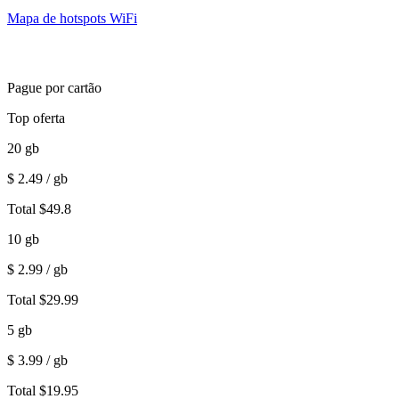
Mapa de hotspots WiFi
Pague por cartão
Top oferta
20
gb
$
2.49
/ gb
Total
$
49.8
10
gb
$
2.99
/ gb
Total
$
29.99
5
gb
$
3.99
/ gb
Total
$
19.95