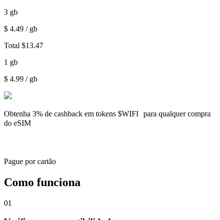
3
gb
$
4.49
/ gb
Total
$
13.47
1
gb
$
4.99
/ gb
Obtenha
3% de cashback
em tokens $WIFI para qualquer compra
do eSIM
Pague por cartão
Como funciona
01