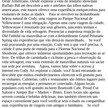
Oeste Americano. Desde explorar a vida do lendário showman
Buffalo Bill até descobrir a arte e artefatos das tribos nativas
americanas, este museu oferece uma experiência enriquecedora para
visitantes de todas as idades. Para se envolver na deslumbrante
beleza natural de Cody, uma viagem ao Parque Nacional de
Yellowstone é uma obrigação. Apenas uma curta viagem da cidade,
Yellowstone é renomado por seus gêiseres, nascentes termais e
diversidade de vida selvagem. Presenciar a majestosa erupção do
Old Faithful ou maravilhar-se com a deslumbrante Grand Prismatic
Spring são experiências que vão deixá-lo maravilhado. Se você
está procurando por uma emoção, Cody tem o que você precisa. A
cidade é uma porta de entrada para a Floresta Nacional de
Shoshone, que oferece inúmeras oportunidades para recreação ao ar
livre. De trilhas de caminhada e ciclismo a pesca e observação da
vida selvagem, esta vasta extensão de maravilhas naturais vai saciar
sua sede por aventura. Agora, vamos falar sobre o acesso à
internet em Cody. Ao explorar a cidade, você ficará encantado ao
descobrir que muitos estabelecimentos oferecem wifi gratuito para
os visitantes. Cafeterias, cafés e restaurantes são ótimos lugares para
recarregar as energias e permanecer conectado. Alguns locais
populares com wifi gratuito incluem Beartooth Cafe, Proud Cut
Saloon e Juniper Bar + Market + Bistro. Esses locais não apenas
servem comida e bebidas deliciosas, mas também oferecem um
espaço conveniente para você verificar seus e-mails ou compartilhar
suas experiências de viagem com amigos e familiares. Se você