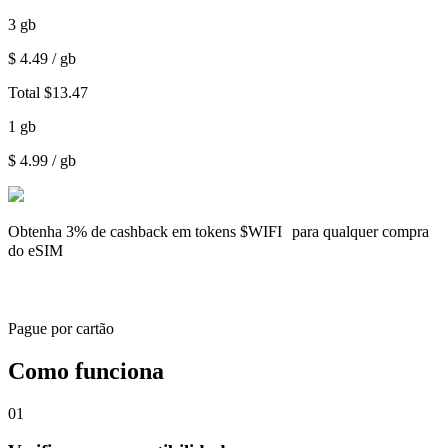
3
gb
$
4.49
/ gb
Total
$
13.47
1
gb
$
4.99
/ gb
Obtenha
3% de cashback
em tokens $WIFI para qualquer compra
do eSIM
Pague por cartão
Como funciona
01