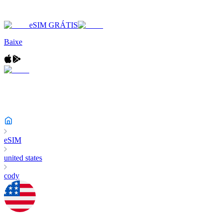
eSIM GRÁTIS
Baixe
eSIM
united states
cody