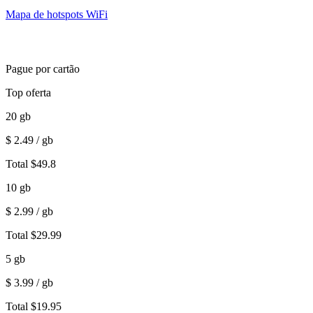
Mapa de hotspots WiFi
Pague por cartão
Top oferta
20
gb
$
2.49
/ gb
Total
$
49.8
10
gb
$
2.99
/ gb
Total
$
29.99
5
gb
$
3.99
/ gb
Total
$
19.95