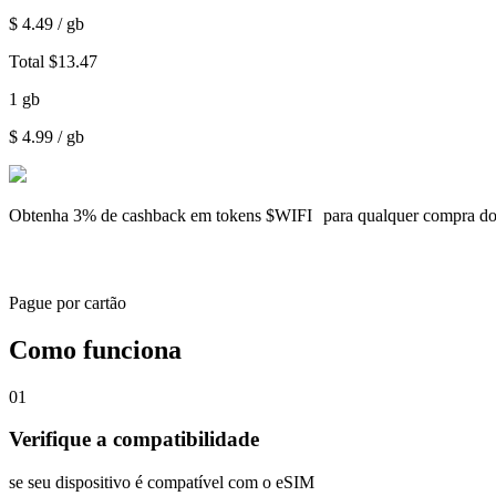
$
4.49
/ gb
Total
$
13.47
1
gb
$
4.99
/ gb
Obtenha
3% de cashback
em tokens $WIFI para qualquer compra d
Pague por cartão
Como funciona
01
Verifique a compatibilidade
se seu dispositivo é compatível com o eSIM