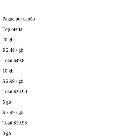
Pague por cartão
Top oferta
20
gb
$
2.49
/ gb
Total
$
49.8
10
gb
$
2.99
/ gb
Total
$
29.99
5
gb
$
3.99
/ gb
Total
$
19.95
3
gb