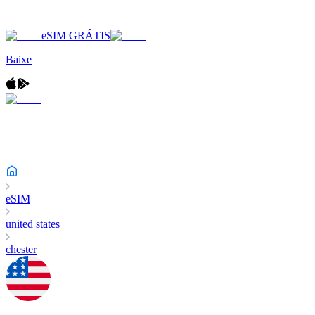
eSIM GRÁTIS
Baixe
eSIM
united states
chester