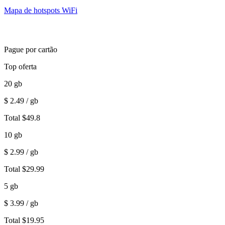
Mapa de hotspots WiFi
Pague por cartão
Top oferta
20
gb
$
2.49
/ gb
Total
$
49.8
10
gb
$
2.99
/ gb
Total
$
29.99
5
gb
$
3.99
/ gb
Total
$
19.95