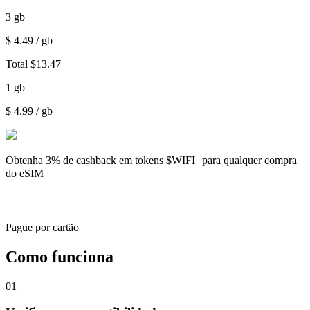
3
gb
$
4.49
/ gb
Total
$
13.47
1
gb
$
4.99
/ gb
Obtenha
3% de cashback
em tokens $WIFI para qualquer compra
do eSIM
Pague por cartão
Como funciona
01