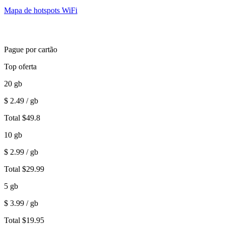
Mapa de hotspots WiFi
Pague por cartão
Top oferta
20
gb
$
2.49
/ gb
Total
$
49.8
10
gb
$
2.99
/ gb
Total
$
29.99
5
gb
$
3.99
/ gb
Total
$
19.95