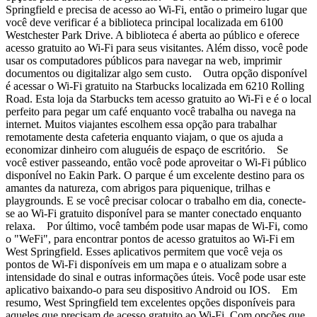
Springfield e precisa de acesso ao Wi-Fi, então o primeiro lugar que
você deve verificar é a biblioteca principal localizada em 6100
Westchester Park Drive. A biblioteca é aberta ao público e oferece
acesso gratuito ao Wi-Fi para seus visitantes. Além disso, você pode
usar os computadores públicos para navegar na web, imprimir
documentos ou digitalizar algo sem custo. Outra opção disponível
é acessar o Wi-Fi gratuito na Starbucks localizada em 6210 Rolling
Road. Esta loja da Starbucks tem acesso gratuito ao Wi-Fi e é o local
perfeito para pegar um café enquanto você trabalha ou navega na
internet. Muitos viajantes escolhem essa opção para trabalhar
remotamente desta cafeteria enquanto viajam, o que os ajuda a
economizar dinheiro com aluguéis de espaço de escritório. Se
você estiver passeando, então você pode aproveitar o Wi-Fi público
disponível no Eakin Park. O parque é um excelente destino para os
amantes da natureza, com abrigos para piquenique, trilhas e
playgrounds. E se você precisar colocar o trabalho em dia, conecte-
se ao Wi-Fi gratuito disponível para se manter conectado enquanto
relaxa. Por último, você também pode usar mapas de Wi-Fi, como
o "WeFi", para encontrar pontos de acesso gratuitos ao Wi-Fi em
West Springfield. Esses aplicativos permitem que você veja os
pontos de Wi-Fi disponíveis em um mapa e o atualizam sobre a
intensidade do sinal e outras informações úteis. Você pode usar este
aplicativo baixando-o para seu dispositivo Android ou IOS. Em
resumo, West Springfield tem excelentes opções disponíveis para
aqueles que precisam de acesso gratuito ao Wi-Fi. Com opções que