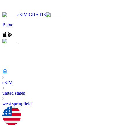
eSIM GRÁTIS
Baixe
eSIM
united states
west springfield