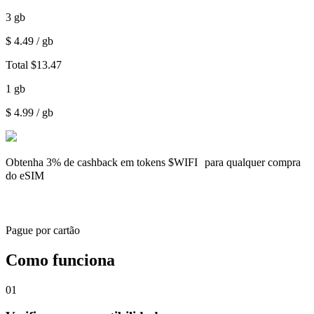
3
gb
$
4.49
/ gb
Total
$
13.47
1
gb
$
4.99
/ gb
Obtenha
3% de cashback
em tokens $WIFI para qualquer compra
do eSIM
Pague por cartão
Como funciona
01