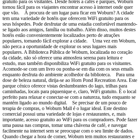
gratuito para os visitantes. Desde hotéis a cafés e parques, Woburn
tornou fácil para os viajantes encontrar acesso à internet onde quer
que vão. À procura de um lugar para ficar em Woburn? A cidade
tem uma variedade de hotéis que oferecem WiFi gratuito para os
seus hóspedes. Pode desfrutar de uma estadia confortável mantendo-
se ligado aos amigos, família ou trabalho. Além disso, muitos destes
hotéis estão convenientemente localizados perto de atrações
populares, tornando fácil explorar a cidade. Uma vez em Woburn,
não perca a oportunidade de explorar os seus lugares mais
populares. A Biblioteca Pública de Woburn, localizada no coração
da cidade, não só oferece uma atmosfera serena para leitura e
estudo, mas também disponibiliza WiFi gratuito para os visitantes.
Acomode-se com um livro ou ponha-se em dia com os seus emails
enquanto desfruta do ambiente acolhedor da biblioteca. Para uma
dose de beleza natural, dirija-se ao Horn Pond Recreation Area. Este
parque cénico oferece vistas deslumbrantes do lago, trilhas para
caminhadas, locais para piquenique e, claro, WiFi gratuito. É o local
perfeito para relaxar e conectar-se com a natureza, tudo enquanto se
mantém ligado ao mundo digital. Se precisar de um pouco de
terapia de compras, o Woburn Mall é o lugar ideal. Este destino
comercial possui uma variedade de lojas e restaurantes, e, mais
importante, acesso gratuito ao WiFi para os compradores. Pode fazer
uma pausa nas compras, tomar uma chávena de café, e navegar
facilmente na internet sem se preocupar com o seu limite de dados.
Quando chegar a hora de comer, Woburn tem muitos restaurantes e