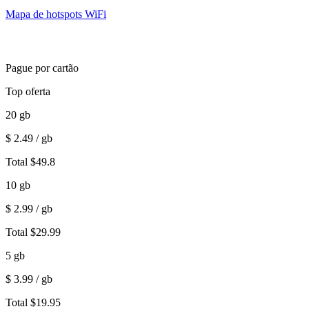
Mapa de hotspots WiFi
Pague por cartão
Top oferta
20
gb
$
2.49
/ gb
Total
$
49.8
10
gb
$
2.99
/ gb
Total
$
29.99
5
gb
$
3.99
/ gb
Total
$
19.95