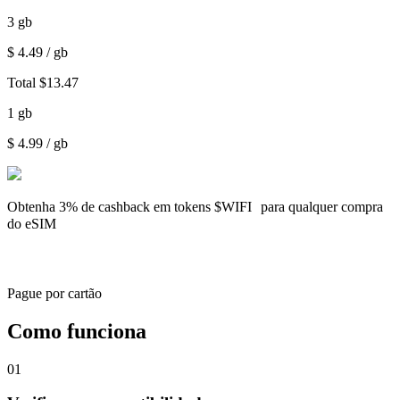
3
gb
$
4.49
/ gb
Total
$
13.47
1
gb
$
4.99
/ gb
Obtenha
3% de cashback
em tokens $WIFI para qualquer compra
do eSIM
Pague por cartão
Como funciona
01