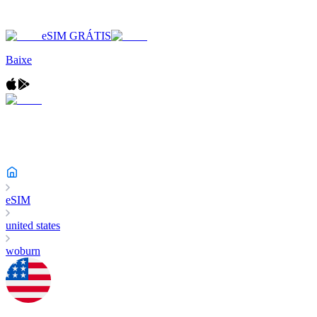
eSIM GRÁTIS
Baixe
eSIM
united states
woburn