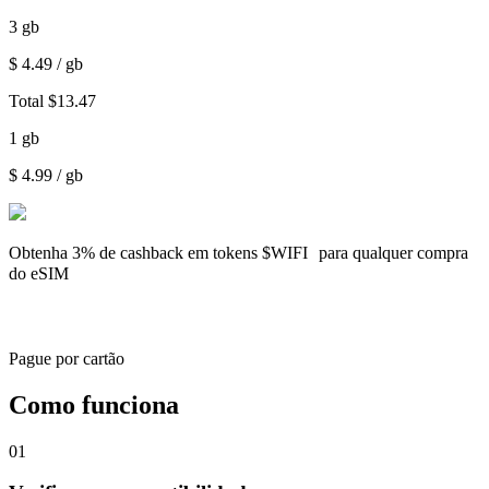
3
gb
$
4.49
/ gb
Total
$
13.47
1
gb
$
4.99
/ gb
Obtenha
3% de cashback
em tokens $WIFI para qualquer compra
do eSIM
Pague por cartão
Como funciona
01