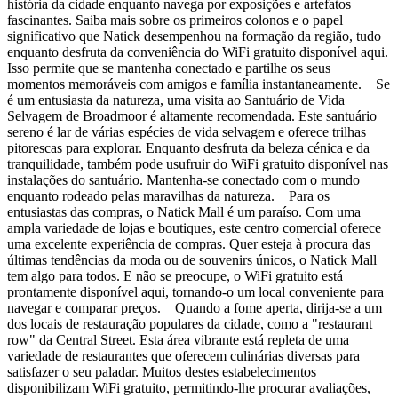
história da cidade enquanto navega por exposições e artefatos
fascinantes. Saiba mais sobre os primeiros colonos e o papel
significativo que Natick desempenhou na formação da região, tudo
enquanto desfruta da conveniência do WiFi gratuito disponível aqui.
Isso permite que se mantenha conectado e partilhe os seus
momentos memoráveis com amigos e família instantaneamente. Se
é um entusiasta da natureza, uma visita ao Santuário de Vida
Selvagem de Broadmoor é altamente recomendada. Este santuário
sereno é lar de várias espécies de vida selvagem e oferece trilhas
pitorescas para explorar. Enquanto desfruta da beleza cénica e da
tranquilidade, também pode usufruir do WiFi gratuito disponível nas
instalações do santuário. Mantenha-se conectado com o mundo
enquanto rodeado pelas maravilhas da natureza. Para os
entusiastas das compras, o Natick Mall é um paraíso. Com uma
ampla variedade de lojas e boutiques, este centro comercial oferece
uma excelente experiência de compras. Quer esteja à procura das
últimas tendências da moda ou de souvenirs únicos, o Natick Mall
tem algo para todos. E não se preocupe, o WiFi gratuito está
prontamente disponível aqui, tornando-o um local conveniente para
navegar e comparar preços. Quando a fome aperta, dirija-se a um
dos locais de restauração populares da cidade, como a "restaurant
row" da Central Street. Esta área vibrante está repleta de uma
variedade de restaurantes que oferecem culinárias diversas para
satisfazer o seu paladar. Muitos destes estabelecimentos
disponibilizam WiFi gratuito, permitindo-lhe procurar avaliações,