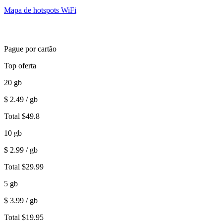
Mapa de hotspots WiFi
Pague por cartão
Top oferta
20
gb
$
2.49
/ gb
Total
$
49.8
10
gb
$
2.99
/ gb
Total
$
29.99
5
gb
$
3.99
/ gb
Total
$
19.95