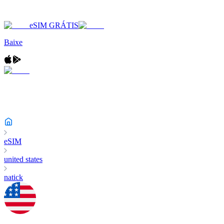
eSIM GRÁTIS
Baixe
eSIM
united states
natick