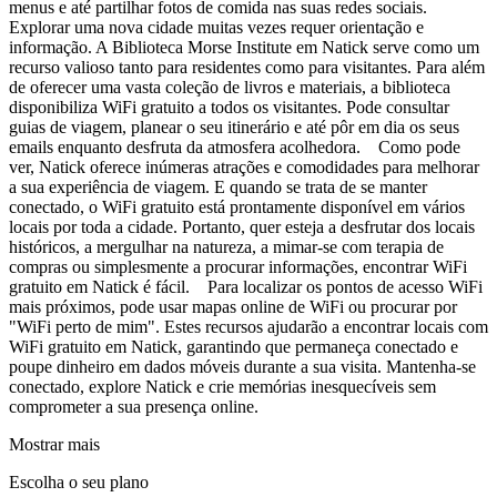
menus e até partilhar fotos de comida nas suas redes sociais.
Explorar uma nova cidade muitas vezes requer orientação e
informação. A Biblioteca Morse Institute em Natick serve como um
recurso valioso tanto para residentes como para visitantes. Para além
de oferecer uma vasta coleção de livros e materiais, a biblioteca
disponibiliza WiFi gratuito a todos os visitantes. Pode consultar
guias de viagem, planear o seu itinerário e até pôr em dia os seus
emails enquanto desfruta da atmosfera acolhedora. Como pode
ver, Natick oferece inúmeras atrações e comodidades para melhorar
a sua experiência de viagem. E quando se trata de se manter
conectado, o WiFi gratuito está prontamente disponível em vários
locais por toda a cidade. Portanto, quer esteja a desfrutar dos locais
históricos, a mergulhar na natureza, a mimar-se com terapia de
compras ou simplesmente a procurar informações, encontrar WiFi
gratuito em Natick é fácil. Para localizar os pontos de acesso WiFi
mais próximos, pode usar mapas online de WiFi ou procurar por
"WiFi perto de mim". Estes recursos ajudarão a encontrar locais com
WiFi gratuito em Natick, garantindo que permaneça conectado e
poupe dinheiro em dados móveis durante a sua visita. Mantenha-se
conectado, explore Natick e crie memórias inesquecíveis sem
comprometer a sua presença online.
Mostrar mais
Escolha o seu plano