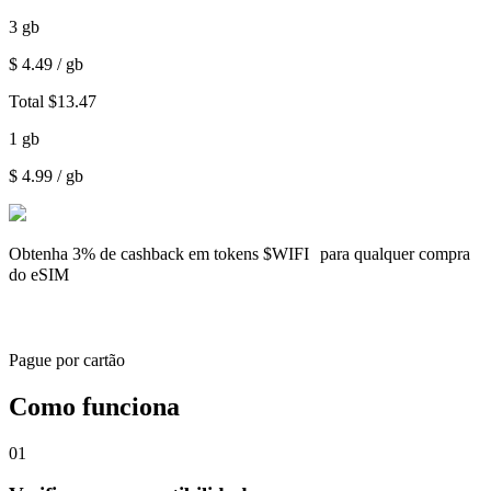
3
gb
$
4.49
/ gb
Total
$
13.47
1
gb
$
4.99
/ gb
Obtenha
3% de cashback
em tokens $WIFI para qualquer compra
do eSIM
Pague por cartão
Como funciona
01