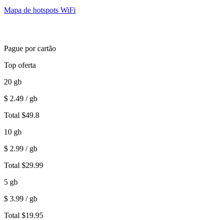
Mapa de hotspots WiFi
Pague por cartão
Top oferta
20
gb
$
2.49
/ gb
Total
$
49.8
10
gb
$
2.99
/ gb
Total
$
29.99
5
gb
$
3.99
/ gb
Total
$
19.95