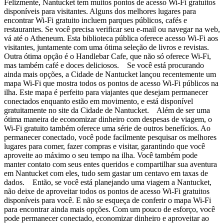
Felizmente, Nantucket tem muitos pontos de acesso Wi-Fi gratuitos
disponíveis para visitantes. Alguns dos melhores lugares para
encontrar Wi-Fi gratuito incluem parques públicos, cafés e
restaurantes. Se você precisa verificar seu e-mail ou navegar na web,
vá até o Atheneum. Esta biblioteca pública oferece acesso Wi-Fi aos
visitantes, juntamente com uma ótima seleção de livros e revistas.
Outra ótima opção é o Handlebar Cafe, que não só oferece Wi-Fi,
mas também café e doces deliciosos. Se você está procurando
ainda mais opções, a Cidade de Nantucket lançou recentemente um
mapa Wi-Fi que mostra todos os pontos de acesso Wi-Fi públicos na
ilha. Este mapa é perfeito para viajantes que desejam permanecer
conectados enquanto estão em movimento, e está disponível
gratuitamente no site da Cidade de Nantucket. Além de ser uma
ótima maneira de economizar dinheiro com despesas de viagem, o
Wi-Fi gratuito também oferece uma série de outros benefícios. Ao
permanecer conectado, você pode facilmente pesquisar os melhores
lugares para comer, fazer compras e visitar, garantindo que você
aproveite ao máximo o seu tempo na ilha. Você também pode
manter contato com seus entes queridos e compartilhar sua aventura
em Nantucket com eles, tudo sem gastar um centavo em taxas de
dados. Então, se você está planejando uma viagem a Nantucket,
não deixe de aproveitar todos os pontos de acesso Wi-Fi gratuitos
disponíveis para você. E não se esqueça de conferir o mapa Wi-Fi
para encontrar ainda mais opções. Com um pouco de esforço, você
pode permanecer conectado, economizar dinheiro e aproveitar ao