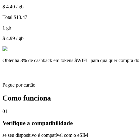
$
4.49
/ gb
Total
$
13.47
1
gb
$
4.99
/ gb
Obtenha
3% de cashback
em tokens $WIFI para qualquer compra d
Pague por cartão
Como funciona
01
Verifique a compatibilidade
se seu dispositivo é compatível com o eSIM