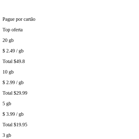
Pague por cartão
Top oferta
20
gb
$
2.49
/ gb
Total
$
49.8
10
gb
$
2.99
/ gb
Total
$
29.99
5
gb
$
3.99
/ gb
Total
$
19.95
3
gb