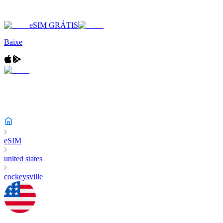
eSIM GRÁTIS
Baixe
eSIM
united states
cockeysville