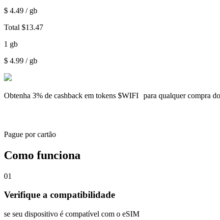
$
4.49
/ gb
Total
$
13.47
1
gb
$
4.99
/ gb
Obtenha
3% de cashback
em tokens $WIFI para qualquer compra d
Pague por cartão
Como funciona
01
Verifique a compatibilidade
se seu dispositivo é compatível com o eSIM