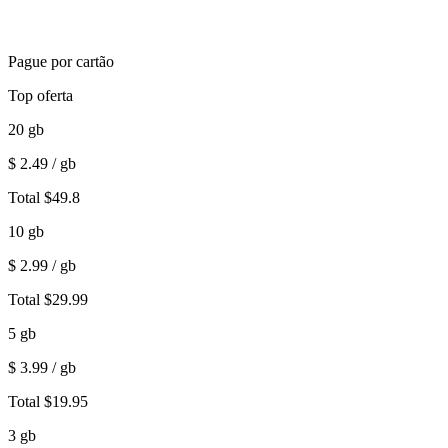
Pague por cartão
Top oferta
20
gb
$
2.49
/ gb
Total
$
49.8
10
gb
$
2.99
/ gb
Total
$
29.99
5
gb
$
3.99
/ gb
Total
$
19.95
3
gb