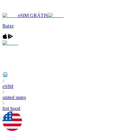
eSIM GRÁTIS
Baixe
eSIM
united states
fort hood