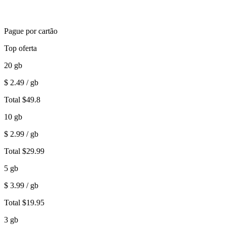
Pague por cartão
Top oferta
20
gb
$
2.49
/ gb
Total
$
49.8
10
gb
$
2.99
/ gb
Total
$
29.99
5
gb
$
3.99
/ gb
Total
$
19.95
3
gb