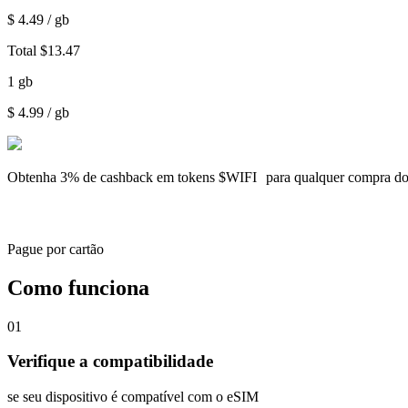
$
4.49
/ gb
Total
$
13.47
1
gb
$
4.99
/ gb
Obtenha
3% de cashback
em tokens $WIFI para qualquer compra d
Pague por cartão
Como funciona
01
Verifique a compatibilidade
se seu dispositivo é compatível com o eSIM