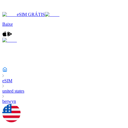
eSIM GRÁTIS
Baixe
eSIM
united states
berwyn