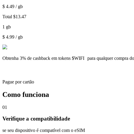
$
4.49
/ gb
Total
$
13.47
1
gb
$
4.99
/ gb
Obtenha
3% de cashback
em tokens $WIFI para qualquer compra d
Pague por cartão
Como funciona
01
Verifique a compatibilidade
se seu dispositivo é compatível com o eSIM