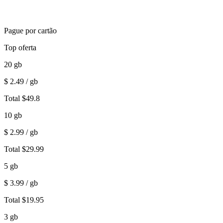
Pague por cartão
Top oferta
20
gb
$
2.49
/ gb
Total
$
49.8
10
gb
$
2.99
/ gb
Total
$
29.99
5
gb
$
3.99
/ gb
Total
$
19.95
3
gb