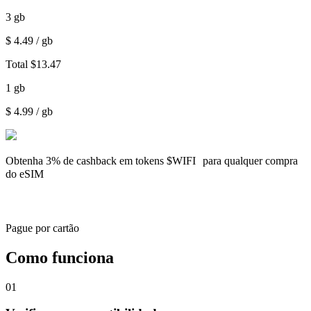
3
gb
$
4.49
/ gb
Total
$
13.47
1
gb
$
4.99
/ gb
Obtenha
3% de cashback
em tokens $WIFI para qualquer compra
do eSIM
Pague por cartão
Como funciona
01