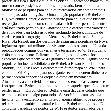
preservar a rica história e cultura da cidade. A sociedade mantém um
museu com exposições e artefatos do passado, bem como uma
biblioteca de pesquisa para aqueles interessados em aprender mais
sobre o passado da região. Outra atração popular em Bethel é o
Big Adventure Center, o destino perfeito para aqueles que buscam
recreação ao ar livre, como caminhadas, ciclismo e pesca. O centro
está localizado perto do Rio Androscoggin e oferece uma variedade
de atividades para todas as idades, incluindo tirolesa, circuitos de
cordas e um balanço gigante. Além disso, Bethel é lar do Sunday
River Ski Resort, um dos destinos de esqui mais populares da Nova
Inglaterra, que atrai milhares de visitantes todos os anos. Uma das
preocupações comuns dos viajantes é ter acesso ao Wi-Fi enquanto
estão em movimento. Felizmente, Bethel possui diversos locais
excelentes que oferecem Wi-Fi gratuito aos visitantes. Alguns pontos
populares incluem a Biblioteca de Bethel, o Resort Bethel Inn e o
Sudbury Inn. Esses locais oferecem um ótimo mapa de Wi-Fi para
encontrar Wi-Fi gratuito para os viajantes economizarem dinheiro e
permanecerem conectados enquanto estão em movimento.
Atualmente, a conectividade é uma parte essencial das viagens e é
isso que torna Bethel um ótimo destino para aqueles que não querem
perder nada. Em conclusão, Bethel é uma daquelas cidades que
realmente oferecem algo para todos. Se você é um entusiasta da
história, um aventureiro ao ar livre ou apenas alguém que procura
relaxar em um ambiente natural e bonito, Bethel tem tudo isso. E
com uma variedade de pontos de Wi-Fi gratuitos espalhados pela