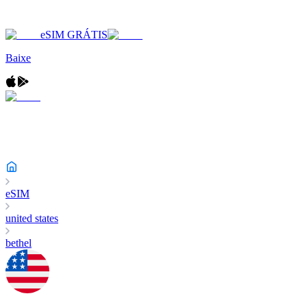
eSIM GRÁTIS
Baixe
eSIM
united states
bethel