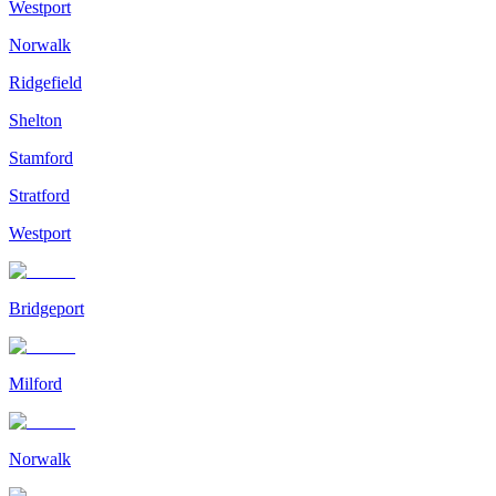
Westport
Norwalk
Ridgefield
Shelton
Stamford
Stratford
Westport
Bridgeport
Milford
Norwalk