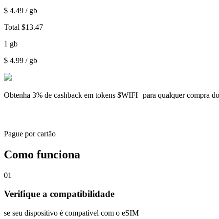
$
4.49
/ gb
Total
$
13.47
1
gb
$
4.99
/ gb
Obtenha
3% de cashback
em tokens $WIFI para qualquer compra d
Pague por cartão
Como funciona
01
Verifique a compatibilidade
se seu dispositivo é compatível com o eSIM