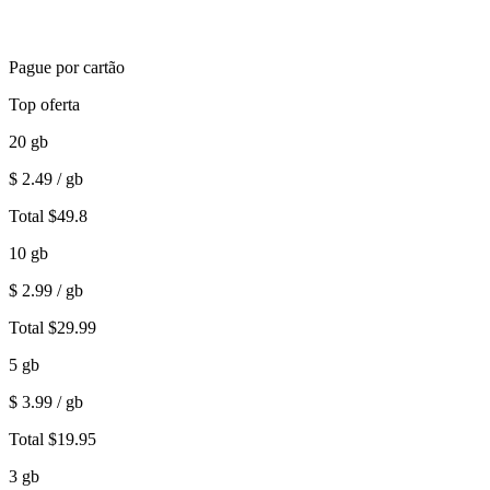
Pague por cartão
Top oferta
20
gb
$
2.49
/ gb
Total
$
49.8
10
gb
$
2.99
/ gb
Total
$
29.99
5
gb
$
3.99
/ gb
Total
$
19.95
3
gb