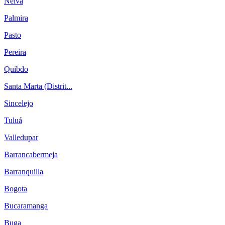
Neiva
Palmira
Pasto
Pereira
Quibdo
Santa Marta (Distrit...
Sincelejo
Tuluá
Valledupar
Barrancabermeja
Barranquilla
Bogota
Bucaramanga
Buga