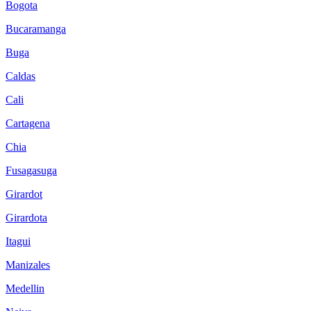
Bogota
Bucaramanga
Buga
Caldas
Cali
Cartagena
Chia
Fusagasuga
Girardot
Girardota
Itagui
Manizales
Medellin