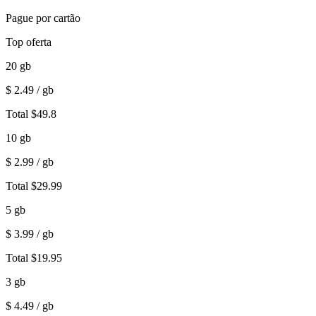
Pague por cartão
Top oferta
20
gb
$
2.49
/ gb
Total
$
49.8
10
gb
$
2.99
/ gb
Total
$
29.99
5
gb
$
3.99
/ gb
Total
$
19.95
3
gb
$
4.49
/ gb