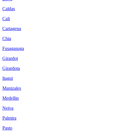
Caldas
Cali
Cartagena
Chia
Fusagasuga
Girardot
Girardota
Itagui
Manizales
Medellin
Neiva
Palmira
Pasto