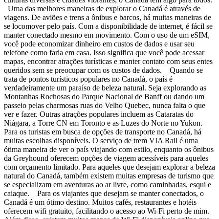
Uma das melhores maneiras de explorar o Canadá é através de
viagens. De aviões e trens a ônibus e barcos, há muitas maneiras de
se locomover pelo país. Com a disponibilidade de internet, é fácil se
manter conectado mesmo em movimento. Com o uso de um eSIM,
você pode economizar dinheiro em custos de dados e usar seu
telefone como faria em casa. Isso significa que você pode acessar
mapas, encontrar atrações turísticas e manter contato com seus entes
queridos sem se preocupar com os custos de dados. Quando se
trata de pontos turísticos populares no Canadá, o país é
verdadeiramente um paraíso de beleza natural. Seja explorando as
Montanhas Rochosas do Parque Nacional de Banff ou dando um
passeio pelas charmosas ruas do Velho Quebec, nunca falta o que
ver e fazer. Outras atrações populares incluem as Cataratas do
Niágara, a Torre CN em Toronto e as Luzes do Norte no Yukon.
Para os turistas em busca de opções de transporte no Canadá, há
muitas escolhas disponíveis. O serviço de trem VIA Rail é uma
ótima maneira de ver o país viajando com estilo, enquanto os ônibus
da Greyhound oferecem opções de viagem acessíveis para aqueles
com orçamento limitado. Para aqueles que desejam explorar a beleza
natural do Canadá, também existem muitas empresas de turismo que
se especializam em aventuras ao ar livre, como caminhadas, esqui e
caiaque. Para os viajantes que desejam se manter conectados, o
Canadá é um ótimo destino. Muitos cafés, restaurantes e hotéis
oferecem wifi gratuito, facilitando o acesso ao Wi-Fi perto de mim.