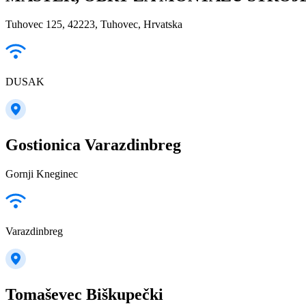
Tuhovec 125, 42223, Tuhovec, Hrvatska
DUSAK
Gostionica Varazdinbreg
Gornji Kneginec
Varazdinbreg
Tomaševec Biškupečki