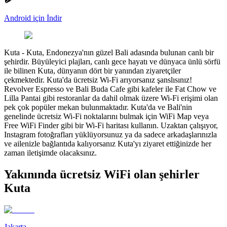
Android için İndir
Kuta
-
Kuta, Endonezya'nın güzel Bali adasında bulunan canlı bir
şehirdir. Büyüleyici plajları, canlı gece hayatı ve dünyaca ünlü sörfü
ile bilinen Kuta, dünyanın dört bir yanından ziyaretçiler
çekmektedir. Kuta'da ücretsiz Wi-Fi arıyorsanız şanslısınız!
Revolver Espresso ve Bali Buda Cafe gibi kafeler ile Fat Chow ve
Lilla Pantai gibi restoranlar da dahil olmak üzere Wi-Fi erişimi olan
pek çok popüler mekan bulunmaktadır. Kuta'da ve Bali'nin
genelinde ücretsiz Wi-Fi noktalarını bulmak için WiFi Map veya
Free WiFi Finder gibi bir Wi-Fi haritası kullanın. Uzaktan çalışıyor,
Instagram fotoğrafları yüklüyorsunuz ya da sadece arkadaşlarınızla
ve ailenizle bağlantıda kalıyorsanız Kuta'yı ziyaret ettiğinizde her
zaman iletişimde olacaksınız.
Yakınında ücretsiz WiFi olan şehirler
Kuta
Jakarta