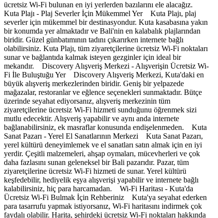
ücretsiz Wi-Fi bulunan en iyi yerlerden bazılarını ele alacağız.
Kuta Plajı - Plaj Severler İçin Mükemmel Yer Kuta Plajı, plaj
severler için mükemmel bir destinasyondur. Kuta kasabasına yakın
bir konumda yer almaktadır ve Bali'nin en kalabalık plajlarından
biridir. Güzel günbatımının tadını çıkarırken internete bağlı
olabilirsiniz. Kuta Plajı, tüm ziyaretçilerine ücretsiz Wi-Fi noktaları
sunar ve bağlantıda kalmak isteyen gezginler için ideal bir
mekandır. Discovery Alışveriş Merkezi - Alışverişin Ücretsiz Wi-
Fi İle Buluştuğu Yer Discovery Alışveriş Merkezi, Kuta'daki en
büyük alışveriş merkezlerinden biridir. Geniş bir yelpazede
mağazalar, restoranlar ve eğlence seçenekleri sunmaktadır. Bütçe
üzerinde seyahat ediyorsanız, alışveriş merkezinin tüm
ziyaretçilerine ücretsiz Wi-Fi hizmeti sunduğunu öğrenmek sizi
mutlu edecektir. Alışveriş yapabilir ve aynı anda internete
bağlanabilirsiniz, ek masraflar konusunda endişelenmeden. Kuta
Sanat Pazarı - Yerel El Sanatlarının Merkezi Kuta Sanat Pazarı,
yerel kültürü deneyimlemek ve el sanatları satın almak için en iyi
yerdir. Çeşitli malzemeleri, ahşap oymaları, mücevherleri ve çok
daha fazlasını sunan geleneksel bir Bali pazarıdır. Pazar, tüm
ziyaretçilerine ücretsiz Wi-Fi hizmeti de sunar. Yerel kültürü
keşfedebilir, hediyelik eşya alışverişi yapabilir ve internete bağlı
kalabilirsiniz, hiç para harcamadan. Wi-Fi Haritası - Kuta'da
Ücretsiz Wi-Fi Bulmak İçin Rehberiniz Kuta'ya seyahat ederken
para tasarrufu yapmak istiyorsanız, Wi-Fi haritasını indirmek çok
faydalı olabilir. Harita, şehirdeki ücretsiz Wi-Fi noktaları hakkında