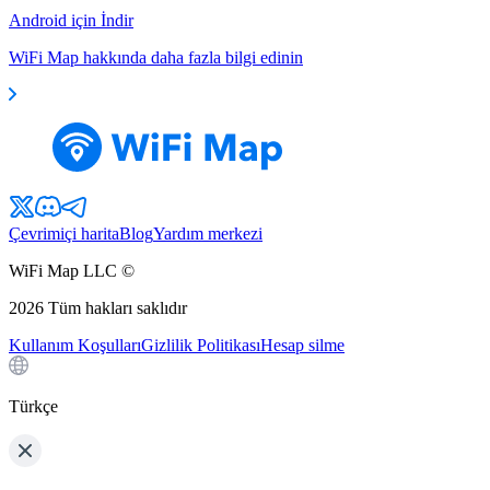
Android için İndir
WiFi Map hakkında daha fazla bilgi edinin
Çevrimiçi harita
Blog
Yardım merkezi
WiFi Map LLC ©
2026
Tüm hakları saklıdır
Kullanım Koşulları
Gizlilik Politikası
Hesap silme
Türkçe