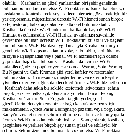
olabilir. Kasihan'ın en güzel yanlarından biri şehir genelinde
bulunan bol miktarda ücretsiz Wi-Fi noktasıdır. İşinizi halletmek, e-
postalarınızı kontrol etmek veya sadece internete göz atmak için bir
yer arıyorsanız, müşterilerine ücretsiz Wi-Fi hizmeti sunan birçok
kafe, restoran, halka açık alan ve hatta otel bulunmaktadır.
Kasihan'da ücretsiz Wi-Fi bulmanın harika bir kaynağı Wi-Fi
Haritası uygulamasıdır. Wi-Fi Haritası uygulaması sayesinde
çevrenizde bulunan ücretsiz Wi-Fi noktalarını bulabilir ve bağlantı
kurabilirsiniz. Wi-Fi Haritası uygulamasıyla Kasihan ve dünya
genelinde Wi-Fi kapsama alanını kolayca bulabilir, veri tükenme
riskiyle karşılaşmadan veya pahalı Wi-Fi hizmetleri için ödeme
yapmadan bağlı kalabilirsiniz. Kasihan'da ücretsiz Wi-Fi
bulabileceğiniz en popüler yerler arasında, Warung Soto, Warung
Bu Ngatini ve Cafe Kruman gibi yerel kafeler ve restoranlar
bulunmaktadır. Bu mekanlar, müşterilerine yemeklerini keyifle
yiyebilecekleri ve bağlı kalabilecekleri ücretsiz Wi-Fi hizmeti sunar.
Kasihan'ı daha sakin bir şekilde keşfetmek istiyorsanız, şehrin
birçok parkı ve halka açık alanlarına yönelin. Taman Pelangi
Kasihan ve Taman Pintar Yogyakarta gibi yerler, şehrin
güzelliklerini deneyimlemeniz ve bağlı kalarak gezmeniz için
mükemmeldir. Ayrıca Pasar Beringharjo pazarını veya Yogyakarta
Sarayı'nı ziyaret ederek şehrin kültürüne dalabilir ve bunu yaparken
ücretsiz Wi-Fi'nin tadını çıkarabilirsiniz. Sonuç olarak, Kasihan,
gezginlere ve yerlilere birçok şey sunan güzel ve etkileyici bir
şehirdir. Şehrin genelinde bulunan birçok ücretsiz Wi-Fi noktası