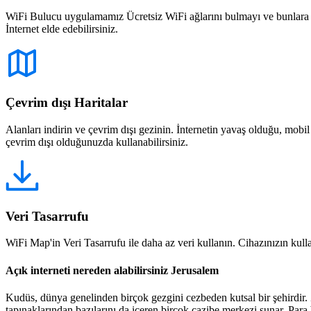
WiFi Bulucu uygulamamız Ücretsiz WiFi ağlarını bulmayı ve bunlara bağ
İnternet elde edebilirsiniz.
Çevrim dışı Haritalar
Alanları indirin ve çevrim dışı gezinin. İnternetin yavaş olduğu, mobi
çevrim dışı olduğunuzda kullanabilirsiniz.
Veri Tasarrufu
WiFi Map'in Veri Tasarrufu ile daha az veri kullanın. Cihazınızın kullan
Açık interneti nereden alabilirsiniz Jerusalem
Kudüs, dünya genelinden birçok gezgini cezbeden kutsal bir şehirdir. Z
tapınaklarından bazılarını da içeren birçok cazibe merkezi sunar. Par