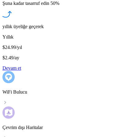
Şuna kadar tasarruf edin
50%
yıllık üyeliğe geçerek
Yıllık
$24.99/yıl
$2.49
/
ay
Devam et
WiFi Bulucu
Çevrim dışı Haritalar