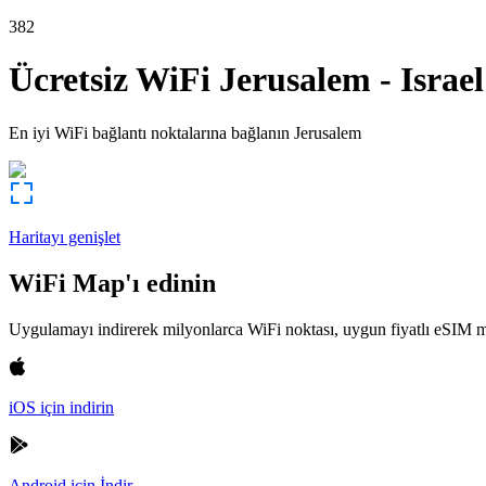
382
Ücretsiz WiFi
Jerusalem
-
Israel
En iyi WiFi bağlantı noktalarına bağlanın
Jerusalem
Haritayı genişlet
WiFi Map'ı edinin
Uygulamayı indirerek milyonlarca WiFi noktası, uygun fiyatlı eSIM m
iOS için indirin
Android için İndir