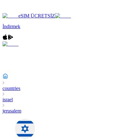
eSIM ÜCRETSİZ
İndirmek
countries
israel
jerusalem