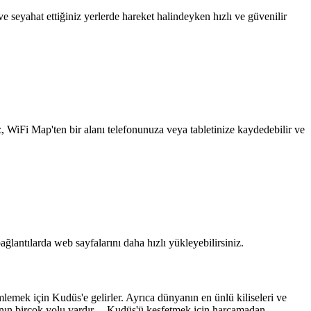
 seyahat ettiğiniz yerlerde hareket halindeyken hızlı ve güvenilir
z, WiFi Map'ten bir alanı telefonunuza veya tabletinize kaydedebilir ve
ağlantılarda web sayfalarını daha hızlı yükleyebilirsiniz.
mlemek için Kudüs'e gelirler. Ayrıca dünyanın en ünlü kiliseleri ve
aşmanın birçok yolu vardır. Kudüs'ü keşfetmek için harcamadan