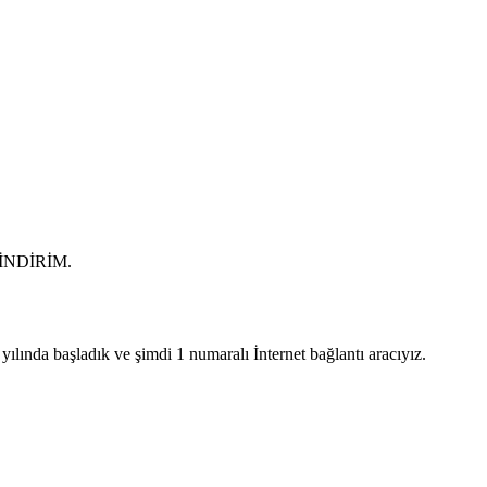
0 İNDİRİM.
lında başladık ve şimdi 1 numaralı İnternet bağlantı aracıyız.