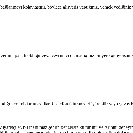
lanmayı kolaylaştırır, böylece alışveriş yaptığınız, yemek yediğiniz ve
l verinin pahalı olduğu veya çevrimiçi olamadığınız bir yere gidiyorsanı
dığı veri miktarını azaltarak telefon faturanızı düşürebilir veya yavaş b
iyaretçiler, bu inanılmaz şehrin benzersiz kültürünü ve tarihini deneyi
a biriktirmek isteyen gezginler için, şehirde masrafsız bir şekilde dol