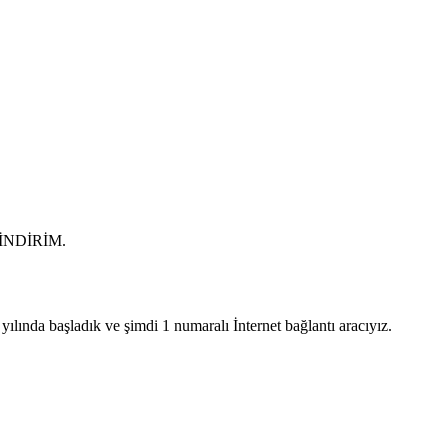
0 İNDİRİM.
lında başladık ve şimdi 1 numaralı İnternet bağlantı aracıyız.