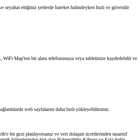
 seyahat ettiğiniz yerlerde hareket halindeyken hızlı ve güvenilir
z, WiFi Map'ten bir alanı telefonunuza veya tabletinize kaydedebilir ve
ağlantılarda web sayfalarını daha hızlı yükleyebilirsiniz.
th'e bir gezi planlıyorsanız ve veri dolaşım ücretlerinden tasarruf
stik bölgelerinden biri olan Haberciliğin Kilisesi ve Eski Şehir