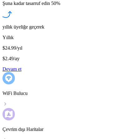
Şuna kadar tasarruf edin
50%
yıllık üyeliğe geçerek
Yıllık
$24.99/yıl
$2.49
/
ay
Devam et
WiFi Bulucu
Çevrim dışı Haritalar