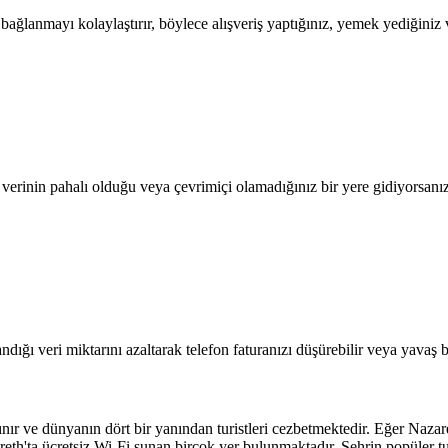
lanmayı kolaylaştırır, böylece alışveriş yaptığınız, yemek yediğiniz ve
l verinin pahalı olduğu veya çevrimiçi olamadığınız bir yere gidiyorsanı
dığı veri miktarını azaltarak telefon faturanızı düşürebilir veya yavaş b
ınır ve dünyanın dört bir yanından turistleri cezbetmektedir. Eğer Nazare
h'ta ücretsiz Wi-Fi sunan birçok yer bulunmaktadır. Şehrin popüler turi