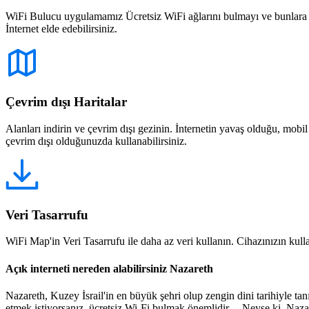
WiFi Bulucu uygulamamız Ücretsiz WiFi ağlarını bulmayı ve bunlara bağ
İnternet elde edebilirsiniz.
Çevrim dışı Haritalar
Alanları indirin ve çevrim dışı gezinin. İnternetin yavaş olduğu, mobi
çevrim dışı olduğunuzda kullanabilirsiniz.
Veri Tasarrufu
WiFi Map'in Veri Tasarrufu ile daha az veri kullanın. Cihazınızın kullan
Açık interneti nereden alabilirsiniz Nazareth
Nazareth, Kuzey İsrail'in en büyük şehri olup zengin dini tarihiyle tan
etmek istiyorsanız, ücretsiz Wi-Fi bulmak önemlidir. Neyse ki, Nazaret