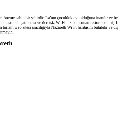
el öneme sahip bir şehirdir. İsa'nın çocukluk evi olduğuna inanılır ve her
er arasında çatı terası ve ücretsiz Wi-Fi hizmeti sunan restore edilmiş
urizm web sitesi aracılığıyla Nazareth Wi-Fi haritasını bulabilir ve diğe
nutmayın.
areth