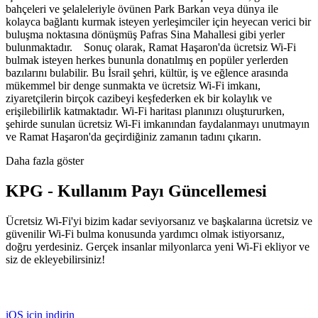
bahçeleri ve şelaleleriyle övünen Park Barkan veya dünya ile
kolayca bağlantı kurmak isteyen yerleşimciler için heyecan verici bir
buluşma noktasına dönüşmüş Pafras Sina Mahallesi gibi yerler
bulunmaktadır. Sonuç olarak, Ramat Haşaron'da ücretsiz Wi-Fi
bulmak isteyen herkes bununla donatılmış en popüler yerlerden
bazılarını bulabilir. Bu İsrail şehri, kültür, iş ve eğlence arasında
mükemmel bir denge sunmakta ve ücretsiz Wi-Fi imkanı,
ziyaretçilerin birçok cazibeyi keşfederken ek bir kolaylık ve
erişilebilirlik katmaktadır. Wi-Fi haritası planınızı oluştururken,
şehirde sunulan ücretsiz Wi-Fi imkanından faydalanmayı unutmayın
ve Ramat Haşaron'da geçirdiğiniz zamanın tadını çıkarın.
Daha fazla göster
KPG - Kullanım Payı Güncellemesi
Ücretsiz Wi-Fi'yi bizim kadar seviyorsanız ve başkalarına ücretsiz ve
güvenilir Wi-Fi bulma konusunda yardımcı olmak istiyorsanız,
doğru yerdesiniz. Gerçek insanlar milyonlarca yeni Wi-Fi ekliyor ve
siz de ekleyebilirsiniz!
iOS için indirin