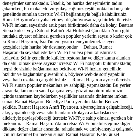
deneyimler sunmaktadır. Üstelik, bu harika deneyimlerin tadını
çıkarırken, bu makalede vurgulayacağımız çeşitli noktalardan şehir
genelinde sunulan ücretsiz Wi-Fi bağlantısıyla bağlı kalabilirsiniz.
Ramat Haşaron'a seyahat etmeyi düşünüyorsanız, şehirdeki ücretsiz
Wi-Fi imkanı sayesinde artık para biriktirmek daha da kolay. Baatara
Siena kulesi veya Sderot Rabin'deki Holokost Çocukları Anıtı gibi
mutlaka ziyaret edilmesi gereken popüler yerlerin sayısı o kadar çok
ki Ramat Haşaron, İsrail'in en iyisini deneyimlemek isteyen
gezginler için harika bir destinasyondur. Dahası, Ramat
Haşaron'da seyahat ederken Wi-Fi haritası planı oluşturmak
kolaydır. Şehir genelinde kafeler, restoranlar ve diğer kamu alanları
da dahil olmak üzere sayısız ücretsiz Wi-Fi hotspotu bulunmaktadır,
hepsi de sizinle bağlanmanızı bekliyor. Wi-Fi hızları genellikle
hızlıdır ve bağlantılar güvenilirdir, böylece web'de sörf yapabilir
veya hatta uzaktan çalışabilirsiniz. Ramat Haşaron ayrıca ücretsiz
Wi-Fi sunan popüler mekanlara ev sahipliği yapmaktadır. Bu yerler
arasında, tamamen sanal çalışma veya göz atma oturumlarınızın
içinde tamamen kaybolurken yeşillikler arasında dinlenme imkanı
sunan Ramat Haşaron Belediye Parkı yer almaktadır. Benzer
şekilde, Ramat Haşaron Amfi Tiyatrosu, ziyaretçilerin çalışabileceği,
akış yapabileceği veya sihirli anlarını kolayca arkadaşları ve
aileleriyle paylaşabileceği ücretsiz Wi-Fi'ye sahip olması gereken bir
mekandır. Ramat Haşaron'da ücretsiz Wi-Fi bulabileceğiniz diğer
dikkate değer alanlar arasında, rahatlamak ve ambiyansıyla çalışmak
için mükemmel bir mekan sunan Ramat Haşaron Kafe, güzel