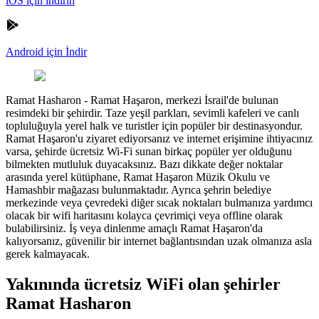
iOS için indirin
Android için İndir
Ramat Hasharon
-
Ramat Haşaron, merkezi İsrail'de bulunan
resimdeki bir şehirdir. Taze yeşil parkları, sevimli kafeleri ve canlı
topluluğuyla yerel halk ve turistler için popüler bir destinasyondur.
Ramat Haşaron'u ziyaret ediyorsanız ve internet erişimine ihtiyacınız
varsa, şehirde ücretsiz Wi-Fi sunan birkaç popüler yer olduğunu
bilmekten mutluluk duyacaksınız. Bazı dikkate değer noktalar
arasında yerel kütüphane, Ramat Haşaron Müzik Okulu ve
Hamashbir mağazası bulunmaktadır. Ayrıca şehrin belediye
merkezinde veya çevredeki diğer sıcak noktaları bulmanıza yardımcı
olacak bir wifi haritasını kolayca çevrimiçi veya offline olarak
bulabilirsiniz. İş veya dinlenme amaçlı Ramat Haşaron'da
kalıyorsanız, güvenilir bir internet bağlantısından uzak olmanıza asla
gerek kalmayacak.
Yakınında ücretsiz WiFi olan şehirler
Ramat Hasharon