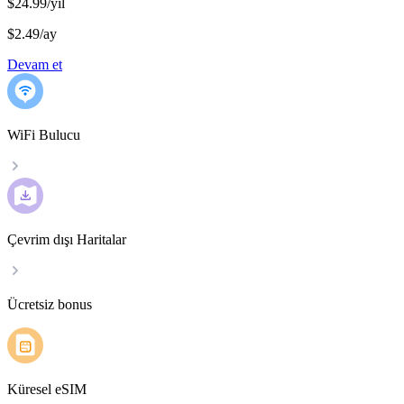
$24.99/yıl
$2.49
/
ay
Devam et
WiFi Bulucu
Çevrim dışı Haritalar
Ücretsiz bonus
Küresel eSIM