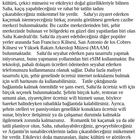
kültürü, çekici mimarisi ve etkileyici doğal güzellikleriyle bilinen
Salta, kaçış yapabileceğiniz ve rahat bir tatilin tadını
çıkarabileceğiniz mükemmel bir yerdir. Salta'yı ziyaret ederken
kaçırmak istemeyeceğiniz birkaç zorunlu görülmesi gereken cazibe
merkezi bulunmaktadır. Bu cazibe merkezlerinden biri, şehir
merkezinde bulunan ve bölgedeki en güzel dini yapıtlardan biri olan
Salta Katedrali'dir. Salta'da ziyaret edebileceğiniz diğer popüler
yerler arasında San Francisco Kilisesi, San Antonio de los Cobres
Kilisesi ve Yüksek Rakım Arkeoloji Müzesi (MAAM)
bulunmaktadır. Salta'da seyahat ederken para tasarrufu yapmak
istiyorsanız, bunu yapmanın yollarından biri eSIM kullanmaktır. Bu
teknoloji, pahalı dolaşım ücretleri ödemeden seyahat ederken
telefonunuzu kullanmanıza olanak sağlar. Daha fazla maliyet
tasarrufu için, şehir genelinde ücretsiz internet noktalarını bulmak
için wifi haritasını da kullanabilirsiniz. Tatile çıktığınızda
bağlantıda kalmak önemlidir ve şans eseri, Salta'da ücretsiz wifi için
birçok seçenek bulunmaktadır. Şehrin birçok kafe, restoran ve
umumi alan, ziyaretçilere ücretsiz wifi hizmeti sunar, böylece
hareket halindeyken rahatlıkla bağlantıda kalabilirsiniz. Ayrıca,
şehrin otelleri ve pansiyonları genellikle konuklara ücretsiz wifi
sunar, böylece iletişimsiz ya da çalışamaz durumda kalmakla
ilgilenmek zorunda kalmazsınız. Romantik bir kaçamak ya da aile
tatili planlıyor olun, Salta, rahatlayabileceğiniz, gevşeyebileceğiniz
ve Arjantin'in sunabileceklerinin tadını çıkarabileceğiniz mükemmel
bir yerdir. Etkileyici doğa manzaraları, ilginç kültürü ve görülecek