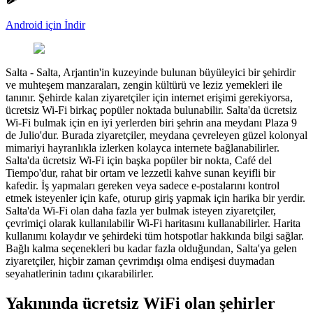
Android için İndir
Salta
-
Salta, Arjantin'in kuzeyinde bulunan büyüleyici bir şehirdir
ve muhteşem manzaraları, zengin kültürü ve leziz yemekleri ile
tanınır. Şehirde kalan ziyaretçiler için internet erişimi gerekiyorsa,
ücretsiz Wi-Fi birkaç popüler noktada bulunabilir. Salta'da ücretsiz
Wi-Fi bulmak için en iyi yerlerden biri şehrin ana meydanı Plaza 9
de Julio'dur. Burada ziyaretçiler, meydana çevreleyen güzel kolonyal
mimariyi hayranlıkla izlerken kolayca internete bağlanabilirler.
Salta'da ücretsiz Wi-Fi için başka popüler bir nokta, Café del
Tiempo'dur, rahat bir ortam ve lezzetli kahve sunan keyifli bir
kafedir. İş yapmaları gereken veya sadece e-postalarını kontrol
etmek isteyenler için kafe, oturup giriş yapmak için harika bir yerdir.
Salta'da Wi-Fi olan daha fazla yer bulmak isteyen ziyaretçiler,
çevrimiçi olarak kullanılabilir Wi-Fi haritasını kullanabilirler. Harita
kullanımı kolaydır ve şehirdeki tüm hotspotlar hakkında bilgi sağlar.
Bağlı kalma seçenekleri bu kadar fazla olduğundan, Salta'ya gelen
ziyaretçiler, hiçbir zaman çevrimdışı olma endişesi duymadan
seyahatlerinin tadını çıkarabilirler.
Yakınında ücretsiz WiFi olan şehirler