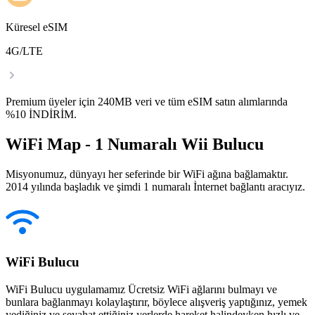
Küresel eSIM
4G/LTE
Premium üyeler için 240MB veri ve tüm eSIM satın alımlarında
%10 İNDİRİM.
WiFi Map - 1 Numaralı Wii Bulucu
Misyonumuz, dünyayı her seferinde bir WiFi ağına bağlamaktır.
2014 yılında başladık ve şimdi 1 numaralı İnternet bağlantı aracıyız.
WiFi Bulucu
WiFi Bulucu uygulamamız Ücretsiz WiFi ağlarını bulmayı ve
bunlara bağlanmayı kolaylaştırır, böylece alışveriş yaptığınız, yemek
yediğiniz ve seyahat ettiğiniz yerlerde hareket halindeyken hızlı ve