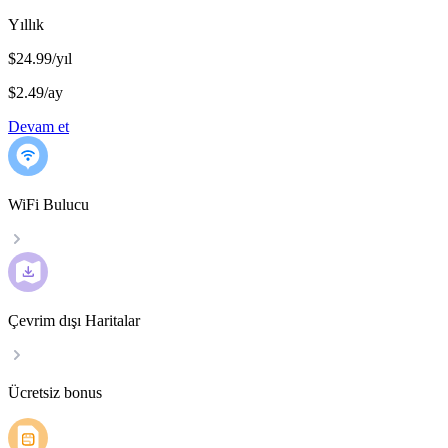
Yıllık
$24.99/yıl
$2.49
/
ay
Devam et
WiFi Bulucu
Çevrim dışı Haritalar
Ücretsiz bonus