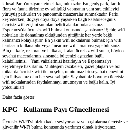
Ulusal Parkı'nı ziyaret etmek kaçınılmazdır. Bu geniş park, farklı
flora ve fauna türlerine ev sahipliği yapmanın yanı sıra etkileyici
yürüyüş parkurları ve panoramik manzaralar sunmaktadır. Parkı
keşfederken, doğayı doya doya yaşarken bağlı kalabileceğiniz
ücretsiz wifi erişimi sunulan belirli alanlar bulacaksınız.
Esperanza'da ücretsiz wifi bulma konusunda şanslısınız! Şehir, wifi
noktaları ile donatılmış olduğundan gittiğiniz her yerde bağlı
kalmanızı kolaylaştırır. En yakın wifi noktalarını bulmak için wifi
haritasını kullanabilir veya "near me wifi" araması yapabilirsiniz.
Birçok kafe, restoran ve halka açık alan ücretsiz wifi sunar, böylece
seyahat maceralarınız sırasında bütçenizi aşmadan bağlı
kalabilirsiniz. Yani valizlerinizi hazırlayın ve Esperanza'yı
keşfetmeye hazırlanın. Muhteşem cazibeleri, güzel plajları ve bol
miktarda ücretsiz wifi ile bu şehir, unutulmaz bir seyahat deneyimi
için ihtiyacınız olan her şeye sahiptir. Seyahatiniz boyunca ücretsiz
wifi noktalarından faydalanmayı unutmayın ve bağlı kalın. İyi
yolculuklar!
Daha fazla göster
KPG - Kullanım Payı Güncellemesi
Ücretsiz Wi-Fi'yi bizim kadar seviyorsanız ve başkalarına ücretsiz ve
güvenilir Wi-Fi bulma konusunda yardımcı olmak istiyorsanız,