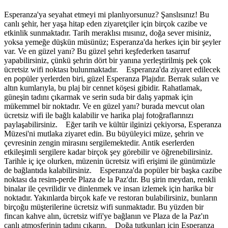
Esperanza'ya seyahat etmeyi mi planlıyorsunuz? Şanslısınız! Bu
canlı şehir, her yaşa hitap eden ziyaretçiler için birçok cazibe ve
etkinlik sunmaktadır. Tarih meraklısı mısınız, doğa sever misiniz,
yoksa yemeğe düşkün müsünüz; Esperanza'da herkes için bir şeyler
var. Ve en güzel yanı? Bu güzel şehri keşfederken tasarruf
yapabilirsiniz, çünkü şehrin dört bir yanına yerleştirilmiş pek çok
ücretsiz wifi noktası bulunmaktadır. Esperanza'da ziyaret edilecek
en popüler yerlerden biri, güzel Esperanza Plajıdır. Berrak suları ve
altın kumlarıyla, bu plaj bir cennet köşesi gibidir. Rahatlamak,
güneşin tadını çıkarmak ve serin suda bir dalış yapmak için
mükemmel bir noktadır. Ve en güzel yanı? burada mevcut olan
ücretsiz wifi ile bağlı kalabilir ve harika plaj fotoğraflarınızı
paylaşabilirsiniz. Eğer tarih ve kültür ilginizi çekiyorsa, Esperanza
Müzesi'ni mutlaka ziyaret edin. Bu büyüleyici müze, şehrin ve
çevresinin zengin mirasını sergilemektedir. Antik eserlerden
etkileşimli sergilere kadar birçok şey görebilir ve öğrenebilirsiniz.
Tarihle iç içe olurken, müzenin ücretsiz wifi erişimi ile günümüzle
de bağlantıda kalabilirsiniz. Esperanza'da popüler bir başka cazibe
noktası da resim-perde Plaza de la Paz'dır. Bu şirin meydan, renkli
binalar ile çevrilidir ve dinlenmek ve insan izlemek için harika bir
noktadır. Yakınlarda birçok kafe ve restoran bulabilirsiniz, bunların
birçoğu müşterilerine ücretsiz wifi sunmaktadır. Bu yüzden bir
fincan kahve alın, ücretsiz wifi'ye bağlanın ve Plaza de la Paz'ın
canlı atmosferinin tadını çıkarın. Doğa tutkunları için Esperanza