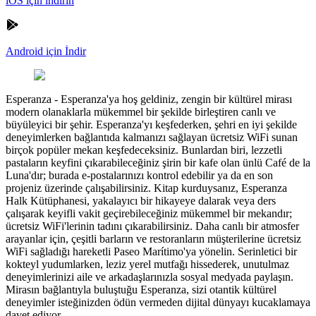
iOS için indirin
Android için İndir
Esperanza
-
Esperanza'ya hoş geldiniz, zengin bir kültürel mirası
modern olanaklarla mükemmel bir şekilde birleştiren canlı ve
büyüleyici bir şehir. Esperanza'yı keşfederken, şehri en iyi şekilde
deneyimlerken bağlantıda kalmanızı sağlayan ücretsiz WiFi sunan
birçok popüler mekan keşfedeceksiniz. Bunlardan biri, lezzetli
pastaların keyfini çıkarabileceğiniz şirin bir kafe olan ünlü Café de la
Luna'dır; burada e-postalarınızı kontrol edebilir ya da en son
projeniz üzerinde çalışabilirsiniz. Kitap kurduysanız, Esperanza
Halk Kütüphanesi, yakalayıcı bir hikayeye dalarak veya ders
çalışarak keyifli vakit geçirebileceğiniz mükemmel bir mekandır;
ücretsiz WiFi'lerinin tadını çıkarabilirsiniz. Daha canlı bir atmosfer
arayanlar için, çeşitli barların ve restoranların müşterilerine ücretsiz
WiFi sağladığı hareketli Paseo Marítimo'ya yönelin. Serinletici bir
kokteyl yudumlarken, leziz yerel mutfağı hissederek, unutulmaz
deneyimlerinizi aile ve arkadaşlarınızla sosyal medyada paylaşın.
Mirasın bağlantıyla buluştuğu Esperanza, sizi otantik kültürel
deneyimler isteğinizden ödün vermeden dijital dünyayı kucaklamaya
davet ediyor.