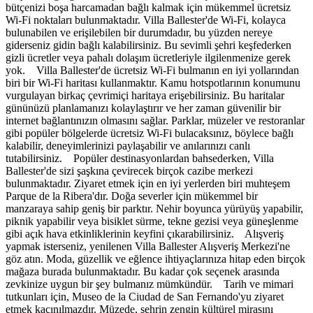
bütçenizi boşa harcamadan bağlı kalmak için mükemmel ücretsiz
Wi-Fi noktaları bulunmaktadır. Villa Ballester'de Wi-Fi, kolayca
bulunabilen ve erişilebilen bir durumdadır, bu yüzden nereye
giderseniz gidin bağlı kalabilirsiniz. Bu sevimli şehri keşfederken
gizli ücretler veya pahalı dolaşım ücretleriyle ilgilenmenize gerek
yok. Villa Ballester'de ücretsiz Wi-Fi bulmanın en iyi yollarından
biri bir Wi-Fi haritası kullanmaktır. Kamu hotspotlarının konumunu
vurgulayan birkaç çevrimiçi haritaya erişebilirsiniz. Bu haritalar
gününüzü planlamanızı kolaylaştırır ve her zaman güvenilir bir
internet bağlantınızın olmasını sağlar. Parklar, müzeler ve restoranlar
gibi popüler bölgelerde ücretsiz Wi-Fi bulacaksınız, böylece bağlı
kalabilir, deneyimlerinizi paylaşabilir ve anılarınızı canlı
tutabilirsiniz. Popüler destinasyonlardan bahsederken, Villa
Ballester'de sizi şaşkına çevirecek birçok cazibe merkezi
bulunmaktadır. Ziyaret etmek için en iyi yerlerden biri muhteşem
Parque de la Ribera'dır. Doğa severler için mükemmel bir
manzaraya sahip geniş bir parktır. Nehir boyunca yürüyüş yapabilir,
piknik yapabilir veya bisiklet sürme, tekne gezisi veya güneşlenme
gibi açık hava etkinliklerinin keyfini çıkarabilirsiniz. Alışveriş
yapmak isterseniz, yenilenen Villa Ballester Alışveriş Merkezi'ne
göz atın. Moda, güzellik ve eğlence ihtiyaçlarınıza hitap eden birçok
mağaza burada bulunmaktadır. Bu kadar çok seçenek arasında
zevkinize uygun bir şey bulmanız mümkündür. Tarih ve mimari
tutkunları için, Museo de la Ciudad de San Fernando'yu ziyaret
etmek kaçınılmazdır. Müzede, şehrin zengin kültürel mirasını