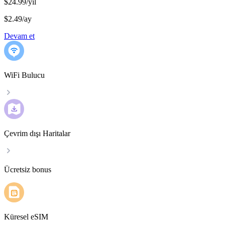
$24.99/yıl
$2.49
/
ay
Devam et
WiFi Bulucu
Çevrim dışı Haritalar
Ücretsiz bonus
Küresel eSIM