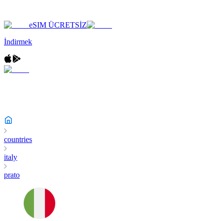
eSIM ÜCRETSİZ
İndirmek
countries
italy
prato