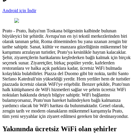
Android için İndir
Prato
-
Prato, İtalya'nın Toskana bölgesinin kalbinde bulunan
büyüleyici bir şehirdir. Avrupa'nın en iyi tekstil merkezlerinden biri
olarak tanınan şehir, Roma döneminden bu yana uzanan zengin bir
tarihe sahiptir. Sanat, kültür ve manzara güzelliğinin mükemmel bir
karışımını arzulayan turistler, Prato'ya kesinlikle hayran kalacaklar.
Şehir, ziyaretçilerin harikalarını keşfederken bağlı kalmak için birçok
seçenek sunar. Ziyaretçiler, birkaç popüler yerde, kafelerden
restoranlara ve halka açık parklara kadar, ücretsiz WiFi bulmada
kolaylıkla bulabilirler. Piazza del Duomo gibi bir nokta, tarihi Santo
Stefano Katedrali'nin yükseldiği yerdir. Hem yerliler hem de turistler
piazzada ücretsiz olarak WiFi'ye erişebilir. Benzer şekilde, Prato'nun
halk kütüphanesi de WiFi hizmetleri sağlar ve şehrin ücretsiz WiFi
noktaları hakkında detaylı bilgiye sahiptir. WiFi bağlantısı
bulamıyorsanız, Prato'nun hareket halindeyken bağlı kalmanıza
yardımcı olacak bir WiFi haritası da bulunmaktadır. Genel olarak,
zengin tarih ve modern olanakların mükemmel karışımıyla Prato,
tüm yeni seyyahlar için ziyaret edilmesi gereken bir destinasyondur.
Yakınında ücretsiz WiFi olan şehirler