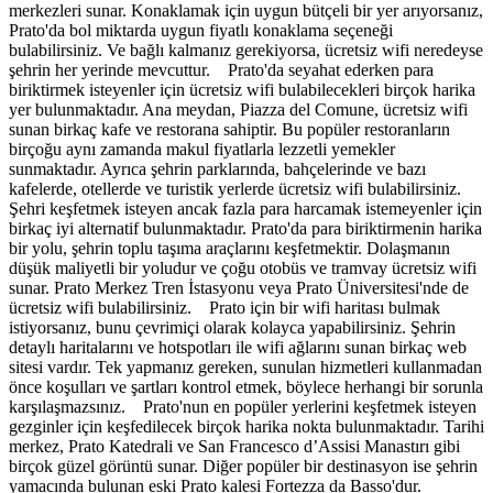
merkezleri sunar. Konaklamak için uygun bütçeli bir yer arıyorsanız,
Prato'da bol miktarda uygun fiyatlı konaklama seçeneği
bulabilirsiniz. Ve bağlı kalmanız gerekiyorsa, ücretsiz wifi neredeyse
şehrin her yerinde mevcuttur. Prato'da seyahat ederken para
biriktirmek isteyenler için ücretsiz wifi bulabilecekleri birçok harika
yer bulunmaktadır. Ana meydan, Piazza del Comune, ücretsiz wifi
sunan birkaç kafe ve restorana sahiptir. Bu popüler restoranların
birçoğu aynı zamanda makul fiyatlarla lezzetli yemekler
sunmaktadır. Ayrıca şehrin parklarında, bahçelerinde ve bazı
kafelerde, otellerde ve turistik yerlerde ücretsiz wifi bulabilirsiniz.
Şehri keşfetmek isteyen ancak fazla para harcamak istemeyenler için
birkaç iyi alternatif bulunmaktadır. Prato'da para biriktirmenin harika
bir yolu, şehrin toplu taşıma araçlarını keşfetmektir. Dolaşmanın
düşük maliyetli bir yoludur ve çoğu otobüs ve tramvay ücretsiz wifi
sunar. Prato Merkez Tren İstasyonu veya Prato Üniversitesi'nde de
ücretsiz wifi bulabilirsiniz. Prato için bir wifi haritası bulmak
istiyorsanız, bunu çevrimiçi olarak kolayca yapabilirsiniz. Şehrin
detaylı haritalarını ve hotspotları ile wifi ağlarını sunan birkaç web
sitesi vardır. Tek yapmanız gereken, sunulan hizmetleri kullanmadan
önce koşulları ve şartları kontrol etmek, böylece herhangi bir sorunla
karşılaşmazsınız. Prato'nun en popüler yerlerini keşfetmek isteyen
gezginler için keşfedilecek birçok harika nokta bulunmaktadır. Tarihi
merkez, Prato Katedrali ve San Francesco d’Assisi Manastırı gibi
birçok güzel görüntü sunar. Diğer popüler bir destinasyon ise şehrin
yamacında bulunan eski Prato kalesi Fortezza da Basso'dur.