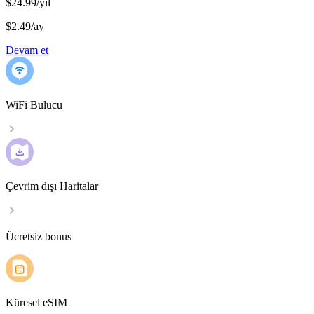
$24.99/yıl
$2.49
/
ay
Devam et
WiFi Bulucu
Çevrim dışı Haritalar
Ücretsiz bonus
Küresel eSIM