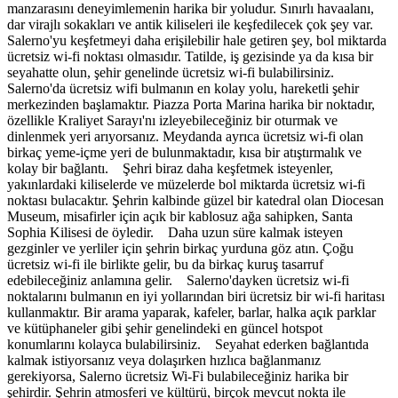
manzarasını deneyimlemenin harika bir yoludur. Sınırlı havaalanı,
dar virajlı sokakları ve antik kiliseleri ile keşfedilecek çok şey var.
Salerno'yu keşfetmeyi daha erişilebilir hale getiren şey, bol miktarda
ücretsiz wi-fi noktası olmasıdır. Tatilde, iş gezisinde ya da kısa bir
seyahatte olun, şehir genelinde ücretsiz wi-fi bulabilirsiniz.
Salerno'da ücretsiz wifi bulmanın en kolay yolu, hareketli şehir
merkezinden başlamaktır. Piazza Porta Marina harika bir noktadır,
özellikle Kraliyet Sarayı'nı izleyebileceğiniz bir oturmak ve
dinlenmek yeri arıyorsanız. Meydanda ayrıca ücretsiz wi-fi olan
birkaç yeme-içme yeri de bulunmaktadır, kısa bir atıştırmalık ve
kolay bir bağlantı. Şehri biraz daha keşfetmek isteyenler,
yakınlardaki kiliselerde ve müzelerde bol miktarda ücretsiz wi-fi
noktası bulacaktır. Şehrin kalbinde güzel bir katedral olan Diocesan
Museum, misafirler için açık bir kablosuz ağa sahipken, Santa
Sophia Kilisesi de öyledir. Daha uzun süre kalmak isteyen
gezginler ve yerliler için şehrin birkaç yurduna göz atın. Çoğu
ücretsiz wi-fi ile birlikte gelir, bu da birkaç kuruş tasarruf
edebileceğiniz anlamına gelir. Salerno'dayken ücretsiz wi-fi
noktalarını bulmanın en iyi yollarından biri ücretsiz bir wi-fi haritası
kullanmaktır. Bir arama yaparak, kafeler, barlar, halka açık parklar
ve kütüphaneler gibi şehir genelindeki en güncel hotspot
konumlarını kolayca bulabilirsiniz. Seyahat ederken bağlantıda
kalmak istiyorsanız veya dolaşırken hızlıca bağlanmanız
gerekiyorsa, Salerno ücretsiz Wi-Fi bulabileceğiniz harika bir
şehirdir. Şehrin atmosferi ve kültürü, birçok mevcut nokta ile