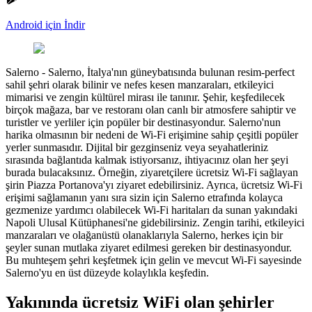
Android için İndir
Salerno
-
Salerno, İtalya'nın güneybatısında bulunan resim-perfect
sahil şehri olarak bilinir ve nefes kesen manzaraları, etkileyici
mimarisi ve zengin kültürel mirası ile tanınır. Şehir, keşfedilecek
birçok mağaza, bar ve restoranı olan canlı bir atmosfere sahiptir ve
turistler ve yerliler için popüler bir destinasyondur. Salerno'nun
harika olmasının bir nedeni de Wi-Fi erişimine sahip çeşitli popüler
yerler sunmasıdır. Dijital bir gezginseniz veya seyahatleriniz
sırasında bağlantıda kalmak istiyorsanız, ihtiyacınız olan her şeyi
burada bulacaksınız. Örneğin, ziyaretçilere ücretsiz Wi-Fi sağlayan
şirin Piazza Portanova'yı ziyaret edebilirsiniz. Ayrıca, ücretsiz Wi-Fi
erişimi sağlamanın yanı sıra sizin için Salerno etrafında kolayca
gezmenize yardımcı olabilecek Wi-Fi haritaları da sunan yakındaki
Napoli Ulusal Kütüphanesi'ne gidebilirsiniz. Zengin tarihi, etkileyici
manzaraları ve olağanüstü olanaklarıyla Salerno, herkes için bir
şeyler sunan mutlaka ziyaret edilmesi gereken bir destinasyondur.
Bu muhteşem şehri keşfetmek için gelin ve mevcut Wi-Fi sayesinde
Salerno'yu en üst düzeyde kolaylıkla keşfedin.
Yakınında ücretsiz WiFi olan şehirler