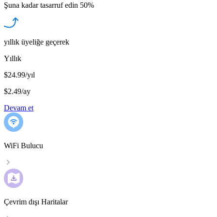
Şuna kadar tasarruf edin
50%
yıllık üyeliğe geçerek
Yıllık
$24.99/yıl
$2.49
/
ay
Devam et
WiFi Bulucu
Çevrim dışı Haritalar