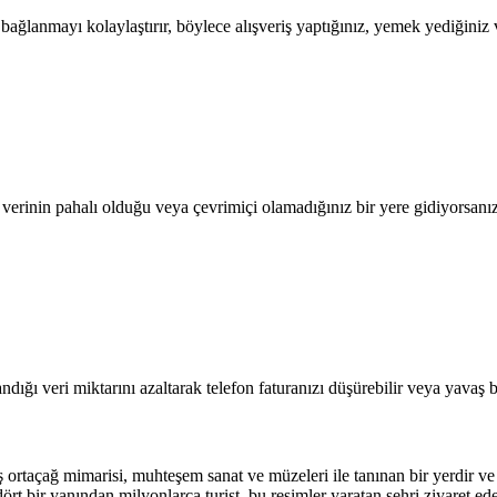
lanmayı kolaylaştırır, böylece alışveriş yaptığınız, yemek yediğiniz ve
l verinin pahalı olduğu veya çevrimiçi olamadığınız bir yere gidiyorsanı
dığı veri miktarını azaltarak telefon faturanızı düşürebilir veya yavaş b
 ortaçağ mimarisi, muhteşem sanat ve müzeleri ile tanınan bir yerdir v
dört bir yanından milyonlarca turist, bu resimler yaratan şehri ziyaret e