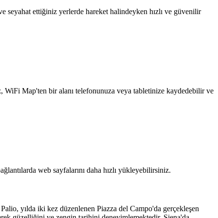
 seyahat ettiğiniz yerlerde hareket halindeyken hızlı ve güvenilir
z, WiFi Map'ten bir alanı telefonunuza veya tabletinize kaydedebilir ve
ağlantılarda web sayfalarını daha hızlı yükleyebilirsiniz.
e Palio, yılda iki kez düzenlenen Piazza del Campo'da gerçekleşen
derek güzelliğini ve zengin tarihini deneyimlemektedir. Siena'da