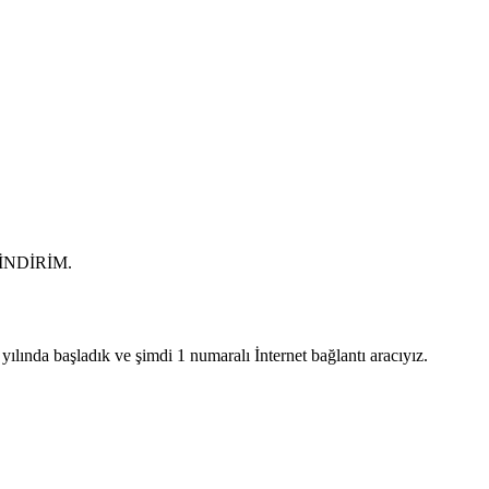
0 İNDİRİM.
lında başladık ve şimdi 1 numaralı İnternet bağlantı aracıyız.