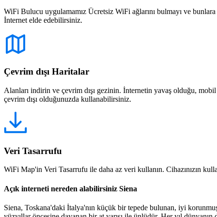
WiFi Bulucu uygulamamız Ücretsiz WiFi ağlarını bulmayı ve bunlara bağ
İnternet elde edebilirsiniz.
Çevrim dışı Haritalar
Alanları indirin ve çevrim dışı gezinin. İnternetin yavaş olduğu, mobi
çevrim dışı olduğunuzda kullanabilirsiniz.
Veri Tasarrufu
WiFi Map'in Veri Tasarrufu ile daha az veri kullanın. Cihazınızın kullan
Açık interneti nereden alabilirsiniz Siena
Siena, Toskana'daki İtalya'nın küçük bir tepede bulunan, iyi korunmuş
yüzyıllar öncesine dayanan bir at yarışı ile ünlüdür. Her yıl dünyanın 