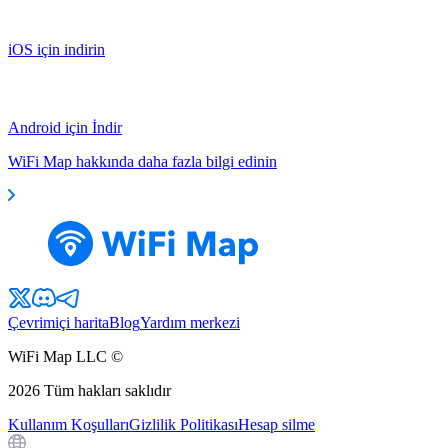
iOS için indirin
Android için İndir
WiFi Map hakkında daha fazla bilgi edinin
Çevrimiçi harita
Blog
Yardım merkezi
WiFi Map LLC ©
2026
Tüm hakları saklıdır
Kullanım Koşulları
Gizlilik Politikası
Hesap silme