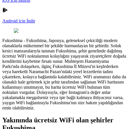
iOS için indirin
Android için İndir
Fukushima
-
Fukushima, Japonya, geleneksel çekiciliği modern
olanaklarla mükemmel bir şekilde harmanlayan bir şehirdir. Soluk
kesici manzaralarıyla tanınan Fukushima, şehir genelinde dağılmış
ücretsiz WiFi noktalarının kolaylığını yaşayarak ziyaretçilere doğada
kendilerini kaybetme fırsatı sunar. Muhteşem Hanamiyama
Parkı'nda dolaşırken, ilginç Fukushima İl Müzesi'ni keşfederken
veya hareketli Naramachi Pazarı'ndaki yerel lezzetlerin tadını
çıkarırken, kolayca bağlantıda kalabilirsiniz. WiFi aramanızı daha da
olanaklı hale getirmek için şehir tarafından sağlanan WiFi haritasını
kullanmayı unutmayın, bu harita ücretsiz WiFi bulunan tüm
noktaları vurgular. Dolayısıyla, eğer Instagram'a değer anlar
yakalamakla meşgulseniz veya işte bağlı kalmaya ihtiyacınız varsa,
yaygın WiFi bağlantısıyla Fukushima'nın size bakım yapıldığından
emin olabilirsiniz.
Yakınında ücretsiz WiFi olan şehirler
Fukushima