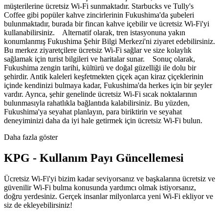
müşterilerine ücretsiz Wi-Fi sunmaktadır. Starbucks ve Tully's
Coffee gibi popüler kahve zincirlerinin Fukushima'da şubeleri
bulunmaktadır, burada bir fincan kahve içebilir ve ücretsiz Wi-Fi'yi
kullanabilirsiniz. Alternatif olarak, tren istasyonuna yakın
konumlanmış Fukushima Şehir Bilgi Merkezi'ni ziyaret edebilirsiniz.
Bu merkez ziyaretçilere ücretsiz Wi-Fi sağlar ve size kolaylık
sağlamak için turist bilgileri ve haritalar sunar. Sonuç olarak,
Fukushima zengin tarihi, kültürü ve doğal güzelliği ile dolu bir
şehirdir. Antik kaleleri keşfetmekten çiçek açan kiraz çiçeklerinin
içinde kendinizi bulmaya kadar, Fukushima'da herkes için bir şeyler
vardır. Ayrıca, şehir genelinde ücretsiz Wi-Fi sıcak noktalarının
bulunmasıyla rahatlıkla bağlantıda kalabilirsiniz. Bu yüzden,
Fukushima'ya seyahat planlayın, para biriktirin ve seyahat
deneyiminizi daha da iyi hale getirmek için ücretsiz Wi-Fi bulun.
Daha fazla göster
KPG - Kullanım Payı Güncellemesi
Ücretsiz Wi-Fi'yi bizim kadar seviyorsanız ve başkalarına ücretsiz ve
güvenilir Wi-Fi bulma konusunda yardımcı olmak istiyorsanız,
doğru yerdesiniz. Gerçek insanlar milyonlarca yeni Wi-Fi ekliyor ve
siz de ekleyebilirsiniz!