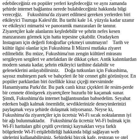
edebileceğiniz en popüler yerleri keşfedeceğiz ve aynı zamanda
şehirde internet bağlantısı nerede bulabileceğiniz hakkında bilgi
vereceğiz. Fukushima'da ziyaret edilmesi gereken yerlerden biri
etkileyici Tsuruga Kalesi'dir. Bu tarihi kale 14. yüzyıla kadar uzanır
ve etkileyici mimarisi ve panoramik manzaraları ile tanınır.
Ziyaretçiler kale alanlarını keşfedebilir ve şehrin nefes kesen
manzarasını görmek için hatta tepesine çıkabilir. Oradayken
Instagram için değerli fotoğraflar çekmeyi unutmayın! Tarih ve
kültür ilgisi olanlar için Fukushima İl Müzesi mutlaka ziyaret
edilmelidir. Bu müze, Fukushima'nın zengin kültürel mirasını
sergileyen sergileri ve artefaktları ile dikkat çeker. Antik kalıntılardan
modern sanata kadar, şehrin etkileyici tarihine dalabilir ve
geleneklerini anlayabilirsiniz. Doğa tutkunları için Fukushima,
sayısız muhteşem park ve bahçeleri ile bir cennet gibi görünüyor. En
popüler parklardan biri özellikle kiraz çiçeği mevsiminde
Hanamiyama Parkı'dır. Bu park canlı kiraz çiçekleri ile resim-perde
bir cennete dönüşerek ziyaretçilere huzurlu bir kaçamak sunar.
Şimdi, Fukushima'da internet bağlantısından bahsedelim. Seyahat
ederken bağlı kalmak önemlidir, sevdiklerinizle deneyimlerinizi
paylaşmak veya şehirde dolaşmak istiyorsanız. Neyse ki,
Fukushima'da ziyaretçiler için ücretsiz Wi-Fi sıcak noktalarının iyi
bir ağı bulunmaktadır. Fukushima'da ücretsiz Wi-Fi bulmak için
Wi-Fi haritaları gibi çeşitli çevrimiçi kaynakları veya farklı
bölgelerde Wi-Fi erişilebilirliği hakkında bilgi sağlayan web
sitelerini kullanabilirsiniz. Şehirdeki birçok kafe, restoran ve otel