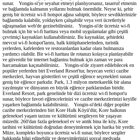
sunar. Yongin-si'ye seyahat etmeyi planlıyorsanız, tasarruf etmenin
ve bağlantıda kalmanın yollarını bulmak önemlidir. Neyse ki, şehir
geniş bir ücretsiz wi-fi hotspot ağına sahiptir, böylece sevdiklerinizle
bağlantıda kalabilir, yoldayken çalışabilir veya veri ücretleriyle
uğraşmadan web'de gezinebilirsiniz. Yongin-si'de ücretsiz wi-fi
bulmak için bir wi-fi haritası veya mobil uygulamalar gibi çeşitli
çevrimiçi kaynakları kullanabilirsiniz. Bu kaynaklar, şehirdeki
mevcut wi-fi hotspot'larını, halk kütüphanelerinden, turistik
yerlerden, kafelerden ve restoranlardan kadar olanı bulmanıza
yardımcı olabilir. Bir wi-fi haritası ile rotanızı kolayca planlayabilir
ve güvenilir bir internet bağlantısı bulmak için zaman ve para
harcamaktan kaçınabilirsiniz. Yongin-si'de ziyaret edilebilecek en
popüler yerlerden biri Everland Resort'tur, heyecan verici cazibe
merkezleri, hayvan gösterileri ve çeşitli eğlence seçenekleri sunan
geniş bir eğlence parkıdır. Park, 1.3 milyon metrekarelik bir alana
yayılmıştır ve dünyanın en büyük eğlence parklarından biridir.
Everland Resort, park genelinde bir dizi ücretsiz wi-fi hotspot'u
sunar, böylece favori eğlencelerinizi ve cazibe merkezlerinizi keyifle
yaşarken bağlantıda kalabilirsiniz. Yongin-si'deki diğer popüler
cazibe merkezlerinden biri Kore Halk Köyü'dür, Kore halkının
geleneksel yaşam tarzını ve kültürünü sergileyen bir yaşayan
müzedir. 260'dan fazla geleneksel ev ve antik bina ile köy, Kore
tarihini ve kültürünü doğrudan deneyimlemek için harika bir yerdir.
Müze, kompleks boyunca ücretsiz wi-fi sunar, böylece sergiler
hakkında bilgi edinebilir ve deneyimlerinizi sosyal medyada