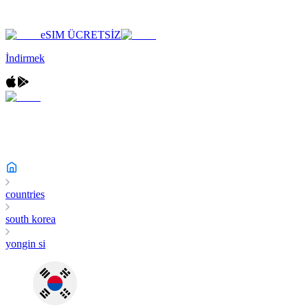
eSIM ÜCRETSİZ
İndirmek
countries
south korea
yongin si