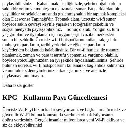
paylaşabilirsiniz. Rahatlamak istediğinizde, şehrin doğal parkları
sakin bir ortam ve muhteşem manzaralar sunar. Bu parklardan biri,
yeşillikler ve şelaleler arasında gizlenmiş sakin bir tapınak kompleksi
olan Daewonsa Tapınağı'dır. Tapınak alanı, ücretsiz wi-fi sunar,
böylece sakin çevreyi keyifle yaşarken fotoğraflar çekebilir ve
sosyal medyada paylaşabilirsiniz. Sonuç olarak, Yongin-si, tüm
yaş grupları ve ilgi alanları için uygun çeşitli cazibe merkezleri
sunan bir şehirdir. Ücretsiz wi-fi hotspot'larını kullanarak, şehrin
muhteşem parklarını, tarihi yerlerini ve eğlence parklarını
keşfederken bağlantıda kalabilirsiniz. Bir wi-fi haritası ile rotanızı
planlamak, zaman ve para tasarrufu yapmanıza yardımcı olabilir,
böylece yolculuğunuzdan en iyi şekilde faydalanabilirsiniz. Şehirde
bulunan ücretsiz wi-fi hotspot'larını kullanarak bağlantıda kalmanızı
ve unutulmaz deneyimlerinizi arkadaşlarınızla ve ailenizle
paylaşmayı unutmayın.
Daha fazla göster
KPG - Kullanım Payı Güncellemesi
Ücretsiz Wi-Fi'yi bizim kadar seviyorsanız ve başkalarına ücretsiz ve
güvenilir Wi-Fi bulma konusunda yardımcı olmak istiyorsanız,
doğru yerdesiniz. Gerçek insanlar milyonlarca yeni Wi-Fi ekliyor ve
siz de ekleyebilirsiniz!