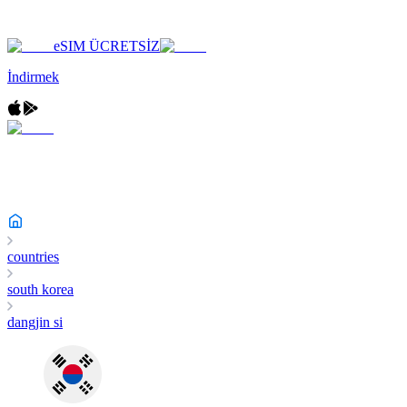
eSIM ÜCRETSİZ
İndirmek
countries
south korea
dangjin si