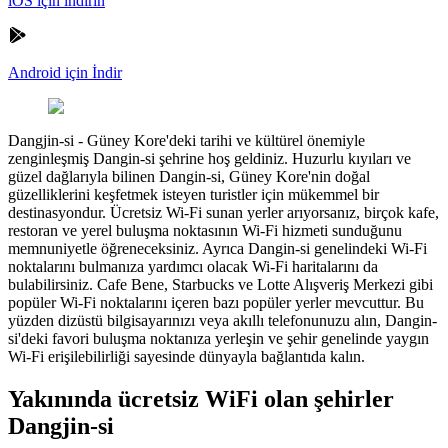
iOS için indirin
Android için İndir
Dangjin-si
-
Güney Kore'deki tarihi ve kültürel önemiyle
zenginleşmiş Dangin-si şehrine hoş geldiniz. Huzurlu kıyıları ve
güzel dağlarıyla bilinen Dangin-si, Güney Kore'nin doğal
güzelliklerini keşfetmek isteyen turistler için mükemmel bir
destinasyondur. Ücretsiz Wi-Fi sunan yerler arıyorsanız, birçok kafe,
restoran ve yerel buluşma noktasının Wi-Fi hizmeti sunduğunu
memnuniyetle öğreneceksiniz. Ayrıca Dangin-si genelindeki Wi-Fi
noktalarını bulmanıza yardımcı olacak Wi-Fi haritalarını da
bulabilirsiniz. Cafe Bene, Starbucks ve Lotte Alışveriş Merkezi gibi
popüler Wi-Fi noktalarını içeren bazı popüler yerler mevcuttur. Bu
yüzden dizüstü bilgisayarınızı veya akıllı telefonunuzu alın, Dangin-
si'deki favori buluşma noktanıza yerleşin ve şehir genelinde yaygın
Wi-Fi erişilebilirliği sayesinde dünyayla bağlantıda kalın.
Yakınında ücretsiz WiFi olan şehirler
Dangjin-si