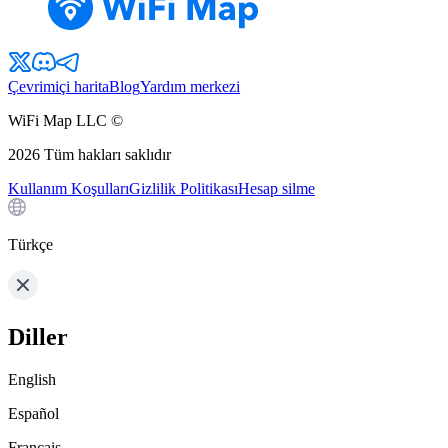
Çevrimiçi harita
Blog
Yardım merkezi
WiFi Map LLC ©
2026
Tüm hakları saklıdır
Kullanım Koşulları
Gizlilik Politikası
Hesap silme
Türkçe
Diller
English
Español
Français