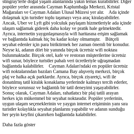
stingray'lerle doğal yaşam alanlarında yakın temas kurabilirler. Diğer
popüler yerler arasında Cayman Kaplumbağa Merkezi, Kristal
Mağaraları ve Cayman Adaları Ulusal Müzesi yer alır. Ada içinde
dolaşmak için turistler toplu taşımayı veya araç kiralayabilirler.
Ancak, Uber ve Lyft gibi yolculuk paylaşım hizmetleriyle ada içinde
ulaşım sağlamak giderek daha kolay ve pratik hale gelmektedir.
Ayrıca, internetin yaygınlaşmasıyla wifi haritasına erişim sağlamak
ve bağlantıda kalmak hiç bu kadar kolay olmamıştır. Bütçeli
seyahat edenler için para biriktirmek her zaman önemli bir konudur.
Neyse ki, adanın dört bir yanında birçok ücretsiz wifi noktası
bulunmaktadır. Birçok otel, kafe ve restoran müşterilerine ücretsiz
wifi sunar, böylece turistler pahalı veri ücretleriyle uğraşmadan
bağlantıda kalabilirler. Cayman Adaları'ndaki en popüler ücretsiz
wifi noktalarından bazıları Camana Bay alışveriş merkezi, birçok
plaj ve halka açık parklardır. Ayrıca, birçok ziyaretçi, wifi ile
donatılmış tatil kiralık konaklama yerlerinde kalmayı tercih ederler,
böylece sorunsuz ve bağlantılı bir tatil deneyimi yaşayabilirler.
Sonuç olarak, Cayman Adaları, rahatlatıcı bir plaj tatili arayan
herkes için mükemmel bir seyahat noktasıdır. Popüler yerlerinin,
uygun ulaşım seçeneklerinin ve yaygın internet erişiminin yanı sıra
turistler kolaylıkla seyahat planlarını yapabilir ve adanın sunduğu
her şeyin keyfini çıkarırken bağlantıda kalabilirler.
Daha fazla göster