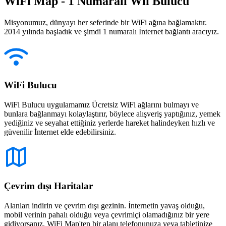
WiFi Map - 1 Numaralı Wii Bulucu
Misyonumuz, dünyayı her seferinde bir WiFi ağına bağlamaktır.
2014 yılında başladık ve şimdi 1 numaralı İnternet bağlantı aracıyız.
WiFi Bulucu
WiFi Bulucu uygulamamız Ücretsiz WiFi ağlarını bulmayı ve
bunlara bağlanmayı kolaylaştırır, böylece alışveriş yaptığınız, yemek
yediğiniz ve seyahat ettiğiniz yerlerde hareket halindeyken hızlı ve
güvenilir İnternet elde edebilirsiniz.
Çevrim dışı Haritalar
Alanları indirin ve çevrim dışı gezinin. İnternetin yavaş olduğu,
mobil verinin pahalı olduğu veya çevrimiçi olamadığınız bir yere
gidiyorsanız, WiFi Map'ten bir alanı telefonunuza veya tabletinize