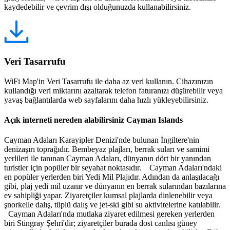
kaydedebilir ve çevrim dışı olduğunuzda kullanabilirsiniz.
Veri Tasarrufu
WiFi Map'in Veri Tasarrufu ile daha az veri kullanın. Cihazınızın
kullandığı veri miktarını azaltarak telefon faturanızı düşürebilir veya
yavaş bağlantılarda web sayfalarını daha hızlı yükleyebilirsiniz.
Açık interneti nereden alabilirsiniz Cayman Islands
Cayman Adaları Karayipler Denizi'nde bulunan İngiltere'nin
denizaşırı toprağıdır. Bembeyaz plajları, berrak suları ve samimi
yerlileri ile tanınan Cayman Adaları, dünyanın dört bir yanından
turistler için popüler bir seyahat noktasıdır. Cayman Adaları'ndaki
en popüler yerlerden biri Yedi Mil Plajıdır. Adından da anlaşılacağı
gibi, plaj yedi mil uzanır ve dünyanın en berrak sularından bazılarına
ev sahipliği yapar. Ziyaretçiler kumsal plajlarda dinlenebilir veya
şnorkelle dalış, tüplü dalış ve jet-ski gibi su aktivitelerine katılabilir.
Cayman Adaları'nda mutlaka ziyaret edilmesi gereken yerlerden
biri Stingray Şehri'dir; ziyaretçiler burada dost canlısı güney