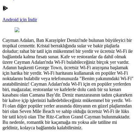
Android için İndir
Cayman Adaları, Batı Karayipler Denizi'nde bulunan büyüleyici bir
tropikal cennettir. Kristal berraklığında sular ve bakir plajlarla
doludur; rahat bir tatil için mükemmel bir yerdir ve ücretsiz Wi-Fi ile
bağlantıda kalma fırsatı sunar. Kafe ve restoranlar da dahil olmak
üzere Cayman Adaları'nda Wi-Fi bulabileceğiniz birçok yer vardır.
Adanın başkenti George Town, ücretsiz Wi-Fi arayışına başlamak
için harika bir yerdir. Wi-Fi haritasını kullanarak en popüler Wi-Fi
noktalarını bulabilir veya telefonunuzda "Benim yakınımdaki Wi-Fi"
aratabilirsiniz! Cayman Adaları'nda Wi-Fi için en popüler yerlerden
biri, mağazalar, restoranlar ve kafelerle dolu canlı bir su kenarı
kasabası olan Camana Bay'dir. Deniz manzarasının tadını çıkarırken
bir kahve içip işlerinizi halledebileceğiniz mükemmel bir yerdir. Wi-
Fi olan diğer popüler yerler arasında dünyanın en güzel plajlarından
biri olan Seven Mile Beach ve sahip olduğu ücretsiz Wi-Fi ile lüks
bir tatil köyü olan The Ritz-Carlton Grand Cayman bulunmaktadır.
Bu nedenle, romantik bir kaçamağa mı yoksa aile tatiline mi
geldiniz, kolayca bağlantıda kalabilirsiniz.