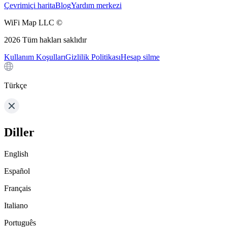
Çevrimiçi harita
Blog
Yardım merkezi
WiFi Map LLC ©
2026
Tüm hakları saklıdır
Kullanım Koşulları
Gizlilik Politikası
Hesap silme
Türkçe
Diller
English
Español
Français
Italiano
Português