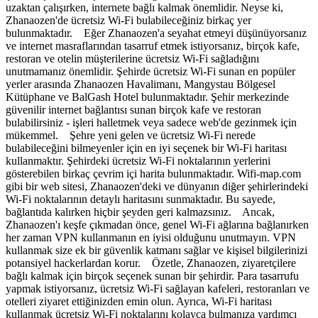
uzaktan çalışırken, internete bağlı kalmak önemlidir. Neyse ki,
Zhanaozen'de ücretsiz Wi-Fi bulabileceğiniz birkaç yer
bulunmaktadır. Eğer Zhanaozen'a seyahat etmeyi düşünüyorsanız
ve internet masraflarından tasarruf etmek istiyorsanız, birçok kafe,
restoran ve otelin müşterilerine ücretsiz Wi-Fi sağladığını
unutmamanız önemlidir. Şehirde ücretsiz Wi-Fi sunan en popüler
yerler arasında Zhanaozen Havalimanı, Mangystau Bölgesel
Kütüphane ve BalGash Hotel bulunmaktadır. Şehir merkezinde
güvenilir internet bağlantısı sunan birçok kafe ve restoran
bulabilirsiniz - işleri halletmek veya sadece web'de gezinmek için
mükemmel. Şehre yeni gelen ve ücretsiz Wi-Fi nerede
bulabileceğini bilmeyenler için en iyi seçenek bir Wi-Fi haritası
kullanmaktır. Şehirdeki ücretsiz Wi-Fi noktalarının yerlerini
gösterebilen birkaç çevrim içi harita bulunmaktadır. Wifi-map.com
gibi bir web sitesi, Zhanaozen'deki ve dünyanın diğer şehirlerindeki
Wi-Fi noktalarının detaylı haritasını sunmaktadır. Bu sayede,
bağlantıda kalırken hiçbir şeyden geri kalmazsınız. Ancak,
Zhanaozen'ı keşfe çıkmadan önce, genel Wi-Fi ağlarına bağlanırken
her zaman VPN kullanmanın en iyisi olduğunu unutmayın. VPN
kullanmak size ek bir güvenlik katmanı sağlar ve kişisel bilgilerinizi
potansiyel hackerlardan korur. Özetle, Zhanaozen, ziyaretçilere
bağlı kalmak için birçok seçenek sunan bir şehirdir. Para tasarrufu
yapmak istiyorsanız, ücretsiz Wi-Fi sağlayan kafeleri, restoranları ve
otelleri ziyaret ettiğinizden emin olun. Ayrıca, Wi-Fi haritası
kullanmak ücretsiz Wi-Fi noktalarını kolayca bulmanıza yardımcı