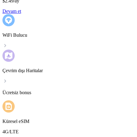
$2.49
/
ay
Devam et
WiFi Bulucu
Çevrim dışı Haritalar
Ücretsiz bonus
Küresel eSIM
4G/LTE