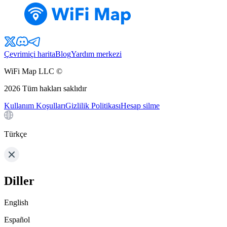
Çevrimiçi harita
Blog
Yardım merkezi
WiFi Map LLC ©
2026
Tüm hakları saklıdır
Kullanım Koşulları
Gizlilik Politikası
Hesap silme
Türkçe
Diller
English
Español