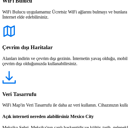
WiFi Bulucu
WiFi Bulucu uygulamamız Ücretsiz WiFi ağlarını bulmayı ve bunlara bağ
İnternet elde edebilirsiniz.
Çevrim dışı Haritalar
Alanları indirin ve çevrim dışı gezinin. İnternetin yavaş olduğu, mobi
çevrim dışı olduğunuzda kullanabilirsiniz.
Veri Tasarrufu
WiFi Map'in Veri Tasarrufu ile daha az veri kullanın. Cihazınızın kullan
Açık interneti nereden alabilirsiniz Mexico City
Meksiko Şehri, Meksika'nın canlı başkentidir ve kültür, tarih, gelenekl