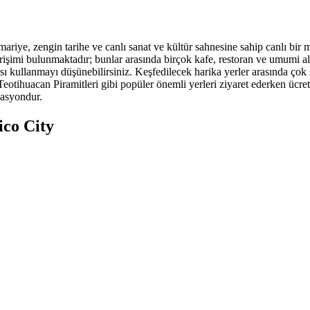
riye, zengin tarihe ve canlı sanat ve kültür sahnesine sahip canlı bir me
 erişimi bulunmaktadır; bunlar arasında birçok kafe, restoran ve umumi 
ası kullanmayı düşünebilirsiniz. Keşfedilecek harika yerler arasında ço
Teotihuacan Piramitleri gibi popüler önemli yerleri ziyaret ederken ücre
nasyondur.
ico City