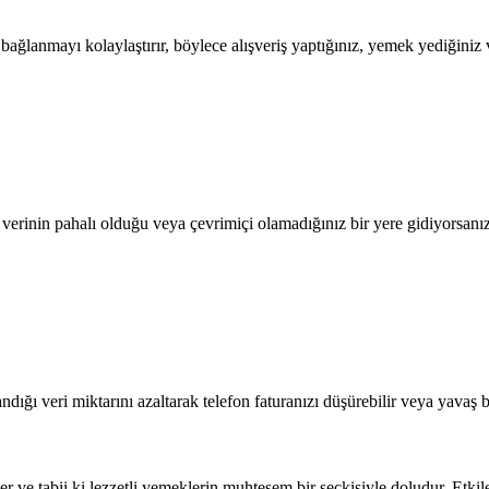
lanmayı kolaylaştırır, böylece alışveriş yaptığınız, yemek yediğiniz ve
l verinin pahalı olduğu veya çevrimiçi olamadığınız bir yere gidiyorsanı
dığı veri miktarını azaltarak telefon faturanızı düşürebilir veya yavaş b
er ve tabii ki lezzetli yemeklerin muhteşem bir seçkisiyle doludur. Etki