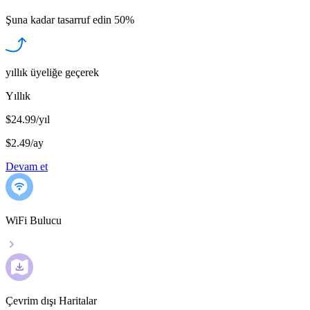
Şuna kadar tasarruf edin
50%
yıllık üyeliğe geçerek
Yıllık
$24.99/yıl
$2.49
/
ay
Devam et
WiFi Bulucu
Çevrim dışı Haritalar