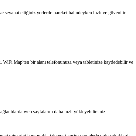
 seyahat ettiğiniz yerlerde hareket halindeyken hızlı ve güvenilir
z, WiFi Map'ten bir alanı telefonunuza veya tabletinize kaydedebilir ve
ağlantılarda web sayfalarını daha hızlı yükleyebilirsiniz.
leyici mimariyi hayranlıkla izlemeyi, resim-perdelerle dolu sokaklarda