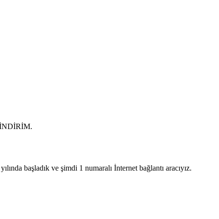
0 İNDİRİM.
lında başladık ve şimdi 1 numaralı İnternet bağlantı aracıyız.