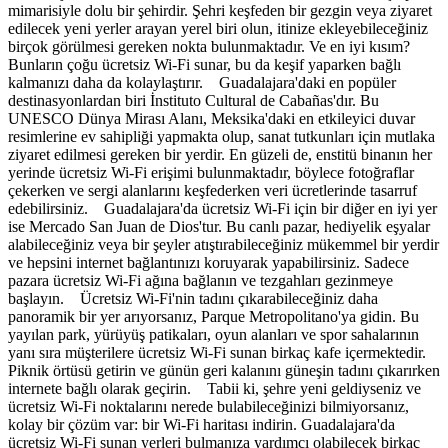
mimarisiyle dolu bir şehirdir. Şehri keşfeden bir gezgin veya ziyaret
edilecek yeni yerler arayan yerel biri olun, itinize ekleyebileceğiniz
birçok görülmesi gereken nokta bulunmaktadır. Ve en iyi kısım?
Bunların çoğu ücretsiz Wi-Fi sunar, bu da keşif yaparken bağlı
kalmanızı daha da kolaylaştırır. Guadalajara'daki en popüler
destinasyonlardan biri İnstituto Cultural de Cabañas'dır. Bu
UNESCO Dünya Mirası Alanı, Meksika'daki en etkileyici duvar
resimlerine ev sahipliği yapmakta olup, sanat tutkunları için mutlaka
ziyaret edilmesi gereken bir yerdir. En güzeli de, enstitü binanın her
yerinde ücretsiz Wi-Fi erişimi bulunmaktadır, böylece fotoğraflar
çekerken ve sergi alanlarını keşfederken veri ücretlerinde tasarruf
edebilirsiniz. Guadalajara'da ücretsiz Wi-Fi için bir diğer en iyi yer
ise Mercado San Juan de Dios'tur. Bu canlı pazar, hediyelik eşyalar
alabileceğiniz veya bir şeyler atıştırabileceğiniz mükemmel bir yerdir
ve hepsini internet bağlantınızı koruyarak yapabilirsiniz. Sadece
pazara ücretsiz Wi-Fi ağına bağlanın ve tezgahları gezinmeye
başlayın. Ücretsiz Wi-Fi'nin tadını çıkarabileceğiniz daha
panoramik bir yer arıyorsanız, Parque Metropolitano'ya gidin. Bu
yayılan park, yürüyüş patikaları, oyun alanları ve spor sahalarının
yanı sıra müşterilere ücretsiz Wi-Fi sunan birkaç kafe içermektedir.
Piknik örtüsü getirin ve günün geri kalanını güneşin tadını çıkarırken
internete bağlı olarak geçirin. Tabii ki, şehre yeni geldiyseniz ve
ücretsiz Wi-Fi noktalarını nerede bulabileceğinizi bilmiyorsanız,
kolay bir çözüm var: bir Wi-Fi haritası indirin. Guadalajara'da
ücretsiz Wi-Fi sunan yerleri bulmanıza yardımcı olabilecek birkaç