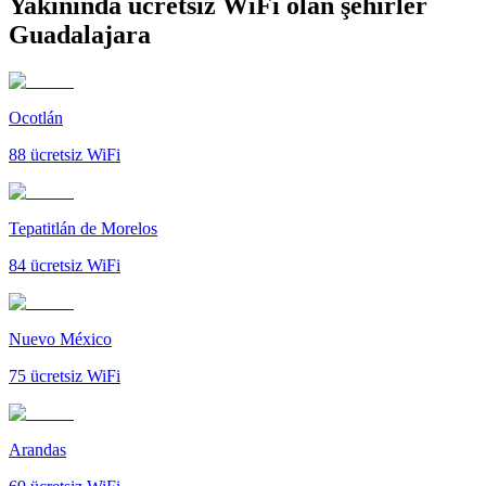
Yakınında ücretsiz WiFi olan şehirler
Guadalajara
Ocotlán
88
ücretsiz WiFi
Tepatitlán de Morelos
84
ücretsiz WiFi
Nuevo México
75
ücretsiz WiFi
Arandas