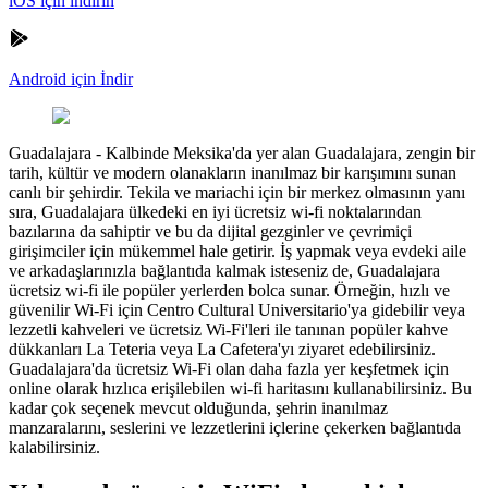
iOS için indirin
Android için İndir
Guadalajara
-
Kalbinde Meksika'da yer alan Guadalajara, zengin bir
tarih, kültür ve modern olanakların inanılmaz bir karışımını sunan
canlı bir şehirdir. Tekila ve mariachi için bir merkez olmasının yanı
sıra, Guadalajara ülkedeki en iyi ücretsiz wi-fi noktalarından
bazılarına da sahiptir ve bu da dijital gezginler ve çevrimiçi
girişimciler için mükemmel hale getirir. İş yapmak veya evdeki aile
ve arkadaşlarınızla bağlantıda kalmak isteseniz de, Guadalajara
ücretsiz wi-fi ile popüler yerlerden bolca sunar. Örneğin, hızlı ve
güvenilir Wi-Fi için Centro Cultural Universitario'ya gidebilir veya
lezzetli kahveleri ve ücretsiz Wi-Fi'leri ile tanınan popüler kahve
dükkanları La Teteria veya La Cafetera'yı ziyaret edebilirsiniz.
Guadalajara'da ücretsiz Wi-Fi olan daha fazla yer keşfetmek için
online olarak hızlıca erişilebilen wi-fi haritasını kullanabilirsiniz. Bu
kadar çok seçenek mevcut olduğunda, şehrin inanılmaz
manzaralarını, seslerini ve lezzetlerini içlerine çekerken bağlantıda
kalabilirsiniz.