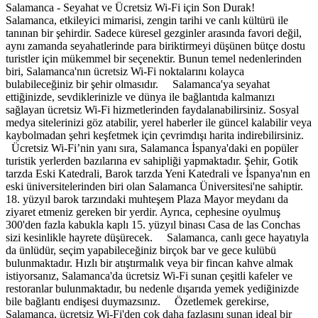
Salamanca - Seyahat ve Ücretsiz Wi-Fi için Son Durak!
Salamanca, etkileyici mimarisi, zengin tarihi ve canlı kültürü ile
tanınan bir şehirdir. Sadece küresel gezginler arasında favori değil,
aynı zamanda seyahatlerinde para biriktirmeyi düşünen bütçe dostu
turistler için mükemmel bir seçenektir. Bunun temel nedenlerinden
biri, Salamanca'nın ücretsiz Wi-Fi noktalarını kolayca
bulabileceğiniz bir şehir olmasıdır. Salamanca'ya seyahat
ettiğinizde, sevdiklerinizle ve dünya ile bağlantıda kalmanızı
sağlayan ücretsiz Wi-Fi hizmetlerinden faydalanabilirsiniz. Sosyal
medya sitelerinizi göz atabilir, yerel haberler ile güncel kalabilir veya
kaybolmadan şehri keşfetmek için çevrimdışı harita indirebilirsiniz.
Ücretsiz Wi-Fi’nin yanı sıra, Salamanca İspanya'daki en popüler
turistik yerlerden bazılarına ev sahipliği yapmaktadır. Şehir, Gotik
tarzda Eski Katedrali, Barok tarzda Yeni Katedrali ve İspanya'nın en
eski üniversitelerinden biri olan Salamanca Üniversitesi'ne sahiptir.
18. yüzyıl barok tarzındaki muhteşem Plaza Mayor meydanı da
ziyaret etmeniz gereken bir yerdir. Ayrıca, cephesine oyulmuş
300'den fazla kabukla kaplı 15. yüzyıl binası Casa de las Conchas
sizi kesinlikle hayrete düşürecek. Salamanca, canlı gece hayatıyla
da ünlüdür, seçim yapabileceğiniz birçok bar ve gece kulübü
bulunmaktadır. Hızlı bir atıştırmalık veya bir fincan kahve almak
istiyorsanız, Salamanca'da ücretsiz Wi-Fi sunan çeşitli kafeler ve
restoranlar bulunmaktadır, bu nedenle dışarıda yemek yediğinizde
bile bağlantı endişesi duymazsınız. Özetlemek gerekirse,
Salamanca, ücretsiz Wi-Fi'den çok daha fazlasını sunan ideal bir