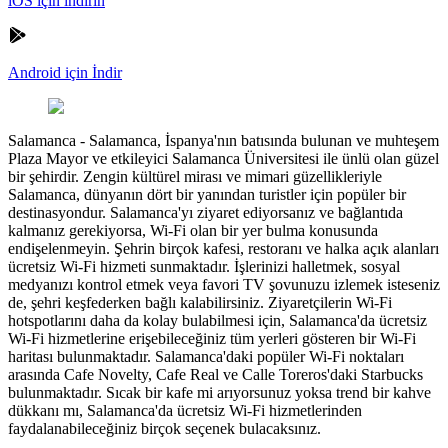
iOS için indirin
Android için İndir
Salamanca
-
Salamanca, İspanya'nın batısında bulunan ve muhteşem
Plaza Mayor ve etkileyici Salamanca Üniversitesi ile ünlü olan güzel
bir şehirdir. Zengin kültürel mirası ve mimari güzellikleriyle
Salamanca, dünyanın dört bir yanından turistler için popüler bir
destinasyondur. Salamanca'yı ziyaret ediyorsanız ve bağlantıda
kalmanız gerekiyorsa, Wi-Fi olan bir yer bulma konusunda
endişelenmeyin. Şehrin birçok kafesi, restoranı ve halka açık alanları
ücretsiz Wi-Fi hizmeti sunmaktadır. İşlerinizi halletmek, sosyal
medyanızı kontrol etmek veya favori TV şovunuzu izlemek isteseniz
de, şehri keşfederken bağlı kalabilirsiniz. Ziyaretçilerin Wi-Fi
hotspotlarını daha da kolay bulabilmesi için, Salamanca'da ücretsiz
Wi-Fi hizmetlerine erişebileceğiniz tüm yerleri gösteren bir Wi-Fi
haritası bulunmaktadır. Salamanca'daki popüler Wi-Fi noktaları
arasında Cafe Novelty, Cafe Real ve Calle Toreros'daki Starbucks
bulunmaktadır. Sıcak bir kafe mi arıyorsunuz yoksa trend bir kahve
dükkanı mı, Salamanca'da ücretsiz Wi-Fi hizmetlerinden
faydalanabileceğiniz birçok seçenek bulacaksınız.