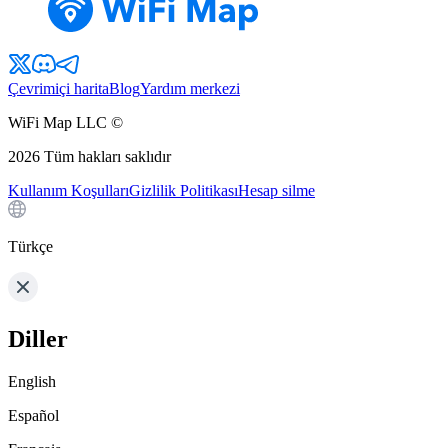
Çevrimiçi harita
Blog
Yardım merkezi
WiFi Map LLC ©
2026
Tüm hakları saklıdır
Kullanım Koşulları
Gizlilik Politikası
Hesap silme
Türkçe
Diller
English
Español