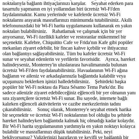
noktalarıyla bağlantı ihtiyaçlarınızı karşılar. Seyahat ederken para
tasarrufu yapmanın en iyi yollarından biri ücretsiz Wi-Fi'den
faydalanmaktır. Kamu yerlerinde ve kafelerde ücretsiz Wi-Fi
noktalarını arayarak masraflarınızı minimumda tutabilirsiniz. Akıllı
telefonunuzdaki bir Wi-Fi harita uygulamasını kullanarak en yakın
noktaları bulabilirsiniz. Rahatlamak ve çalışmak için bir yer
arıyorsanız, Wi-Fi özellikli kafeler ve restoranlar mükemmel bir
seçenektir. Kafebre, Chiquitito Cafe ve Frida'nın Kafe gibi popüler
mekanları ziyaret edebilir, bir fincan kahve içebilir ve ihtiyacınız
olan bağlantıyı sağlayabilirsiniz. Tüm bu kafeler ücretsiz Wi-Fi
sunar ve seyahat edenlerin ve yerlilerin favorisidir. Ayrıca, hareket
halindeyseniz, Monterrey'in uluslararası havalimanında bulunan
ücretsiz Wi-Fi'den faydalanabilirsiniz. Havaalanının Wi-Fi ağına
bağlanın ve aileniz ve arkadaşlarınızla bağlantıda kalabilir veya
uçuşunuzu beklerken işinizi halledebilirsiniz. Şehirdeki başka
popüler bir Wi-Fi noktası da Plaza Sésamo Tema Parkı'dır. Bu
sadece ailenizle ziyaret edebileceğiniz eğlenceli bir yer olmanın yanı
sıra ziyaretçilere ücretsiz Wi-Fi sunar. Bu sayede, internete bağlı
kalırken eğlenceli aktivitelerin ve cazibe merkezlerinin tadını
çıkarabilirsiniz. Sonuç olarak, Monterrey'e seyahat etmek harika
bir seçenektir ve ücretsiz Wi-Fi noktalarının bol olduğu bu şehirde
hareket halindeyken bağlantıda kalmak hiç olmadığı kadar kolaydır.
Bir Wi-Fi harita uygulamasının yardımıyla en yakın noktayı kolayca
bulabilir ve masraflarınızı düşük tutabilirsiniz. Peki, neyi
bekliyorsunuz? Valizlerinizi hazırlayın ve keyifli ve bağlantılı bir