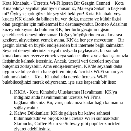
Kota Kinabalu - Ücretsiz Wi-Fi İçeren Bir Gezgin Cenneti Kota
Kinabalu'ya seyahat planlıyor musunuz, Malezya Sabah'ın başkenti
mi? Öyleyse, çok güzel bir şey sizi bekliyor! Kota Kinabalu veya
kısaca KK olarak da bilinen bu yer, doğa, macera ve kültür ilgisi
olan gezginler için mükemmel bir destinasyondur. Borneo Adası'nın
kuzeybatı kıyısında bulunan KK, her türlü gezginin ilgisini
çekebilecek deneyimler sunar. Doğa yürüyüşlerinden adalar arası
gezilere, alışverişten yemek avına, KK'da her şey mevcuttur. Bir
gezgin olarak en büyük endişelerden biri internete bağlı kalmaktır.
Seyahat deneyimlerinizi sosyal medyada paylaşmak, bir sonraki
konaklamanızı rezerve etmek veya sadece aileniz ve arkadaşlarınızla
iletişimde kalmak istersiniz. Ancak, ücretli veri ücretleri seyahat
bütçenizi zorlayabilir. Ama endişelenmeyin, KK'de seyahati daha
uygun ve bütçe dostu hale getiren birçok ücretsiz Wi-Fi sunan yer
bulunmaktadır. Kota Kinabalu'da nerede ücretsiz Wi-Fi
bulabileceğinizi merak ediyorsanız, işte size kapsamlı bir liste:
KKIA - Kota Kinabalu Uluslararası Havalimanı: KK'ya
indiğiniz anda havalimanının ücretsiz Wi-Fi'ına
bağlanabilirsiniz. Bu, varış noktanıza kadar bağlı kalmanızı
sağlayacaktır.
Kahve Dükkanları: KK'de gelişen bir kahve sahnesi
bulunmaktadır ve birçok kafe ücretsiz Wi-Fi sunmaktadır.
Starbucks, Coffee Bean ve Subway gibi popüler zincirleri
ziyaret edebilirsiniz.