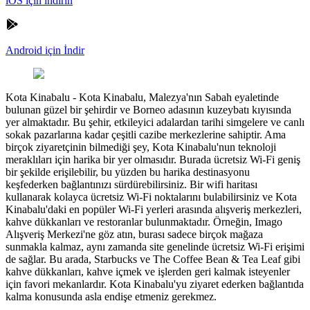
iOS için indirin
Android için İndir
Kota Kinabalu
-
Kota Kinabalu, Malezya'nın Sabah eyaletinde
bulunan güzel bir şehirdir ve Borneo adasının kuzeybatı kıyısında
yer almaktadır. Bu şehir, etkileyici adalardan tarihi simgelere ve canlı
sokak pazarlarına kadar çeşitli cazibe merkezlerine sahiptir. Ama
birçok ziyaretçinin bilmediği şey, Kota Kinabalu'nun teknoloji
meraklıları için harika bir yer olmasıdır. Burada ücretsiz Wi-Fi geniş
bir şekilde erişilebilir, bu yüzden bu harika destinasyonu
keşfederken bağlantınızı sürdürebilirsiniz. Bir wifi haritası
kullanarak kolayca ücretsiz Wi-Fi noktalarını bulabilirsiniz ve Kota
Kinabalu'daki en popüler Wi-Fi yerleri arasında alışveriş merkezleri,
kahve dükkanları ve restoranlar bulunmaktadır. Örneğin, Imago
Alışveriş Merkezi'ne göz atın, burası sadece birçok mağaza
sunmakla kalmaz, aynı zamanda site genelinde ücretsiz Wi-Fi erişimi
de sağlar. Bu arada, Starbucks ve The Coffee Bean & Tea Leaf gibi
kahve dükkanları, kahve içmek ve işlerden geri kalmak isteyenler
için favori mekanlardır. Kota Kinabalu'yu ziyaret ederken bağlantıda
kalma konusunda asla endişe etmeniz gerekmez.