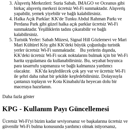
Alışveriş Merkezleri: Suria Sabah, IMAGO ve Oceanus gibi
birkaç alışveriş merkezi ücretsiz Wi-Fi sunmaktadır. Alışveriş
yapabilir, yemek yiyebilir ve bağlı kalabilirsiniz.
Halka Açık Parklar: KK'de Tunku Abdul Rahman Parkı ve
Perdana Park gibi güzel halka açık parklar ücretsiz Wi-Fi
sunmaktadır. Yeşilliklerin tadını çıkarabilir ve bağlı
kalabilirsiniz.
Turistik Yerler: Sabah Müzesi, Signal Hill Gözlemevi ve Mari
Mari Kültürel Köy gibi KK'deki büyük çoğunluğu turistik
yerler ücretsiz Wi-Fi sunmaktadır. Bu yerlerin dışında,
KK'deki ücretsiz Wi-Fi sıcak noktalarını bulmak için bir Wi-Fi
harita uygulaması da kullanabilirsiniz. Bu, seyahat boyunca
para tasarrufu yapmanıza ve bağlı kalmanıza yardımcı
olacaktır. KK'da keşfedilecek çok şey var ve ücretsiz Wi-Fi
ile şehri daha rahat bir şekilde keşfedebilirsiniz. Dolayısıyla
çantanızı toplayın ve Kota Kinabalu'da heyecan dolu bir
maceraya hazırlanın.
Daha fazla göster
KPG - Kullanım Payı Güncellemesi
Ücretsiz Wi-Fi'yi bizim kadar seviyorsanız ve başkalarına ücretsiz ve
güvenilir Wi-Fi bulma konusunda yardımcı olmak istiyorsanız,