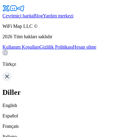
Çevrimiçi harita
Blog
Yardım merkezi
WiFi Map LLC ©
2026
Tüm hakları saklıdır
Kullanım Koşulları
Gizlilik Politikası
Hesap silme
Türkçe
Diller
English
Español
Français
Italiano