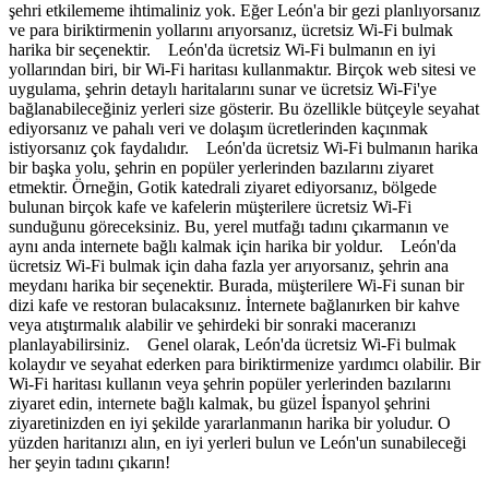
şehri etkilememe ihtimaliniz yok. Eğer León'a bir gezi planlıyorsanız
ve para biriktirmenin yollarını arıyorsanız, ücretsiz Wi-Fi bulmak
harika bir seçenektir. León'da ücretsiz Wi-Fi bulmanın en iyi
yollarından biri, bir Wi-Fi haritası kullanmaktır. Birçok web sitesi ve
uygulama, şehrin detaylı haritalarını sunar ve ücretsiz Wi-Fi'ye
bağlanabileceğiniz yerleri size gösterir. Bu özellikle bütçeyle seyahat
ediyorsanız ve pahalı veri ve dolaşım ücretlerinden kaçınmak
istiyorsanız çok faydalıdır. León'da ücretsiz Wi-Fi bulmanın harika
bir başka yolu, şehrin en popüler yerlerinden bazılarını ziyaret
etmektir. Örneğin, Gotik katedrali ziyaret ediyorsanız, bölgede
bulunan birçok kafe ve kafelerin müşterilere ücretsiz Wi-Fi
sunduğunu göreceksiniz. Bu, yerel mutfağı tadını çıkarmanın ve
aynı anda internete bağlı kalmak için harika bir yoldur. León'da
ücretsiz Wi-Fi bulmak için daha fazla yer arıyorsanız, şehrin ana
meydanı harika bir seçenektir. Burada, müşterilere Wi-Fi sunan bir
dizi kafe ve restoran bulacaksınız. İnternete bağlanırken bir kahve
veya atıştırmalık alabilir ve şehirdeki bir sonraki maceranızı
planlayabilirsiniz. Genel olarak, León'da ücretsiz Wi-Fi bulmak
kolaydır ve seyahat ederken para biriktirmenize yardımcı olabilir. Bir
Wi-Fi haritası kullanın veya şehrin popüler yerlerinden bazılarını
ziyaret edin, internete bağlı kalmak, bu güzel İspanyol şehrini
ziyaretinizden en iyi şekilde yararlanmanın harika bir yoludur. O
yüzden haritanızı alın, en iyi yerleri bulun ve León'un sunabileceği
her şeyin tadını çıkarın!