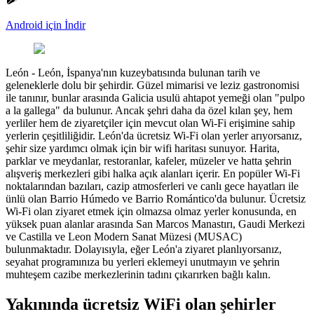
Android için İndir
León
-
León, İspanya'nın kuzeybatısında bulunan tarih ve
geleneklerle dolu bir şehirdir. Güzel mimarisi ve leziz gastronomisi
ile tanınır, bunlar arasında Galicia usulü ahtapot yemeği olan "pulpo
a la gallega" da bulunur. Ancak şehri daha da özel kılan şey, hem
yerliler hem de ziyaretçiler için mevcut olan Wi-Fi erişimine sahip
yerlerin çeşitliliğidir. León'da ücretsiz Wi-Fi olan yerler arıyorsanız,
şehir size yardımcı olmak için bir wifi haritası sunuyor. Harita,
parklar ve meydanlar, restoranlar, kafeler, müzeler ve hatta şehrin
alışveriş merkezleri gibi halka açık alanları içerir. En popüler Wi-Fi
noktalarından bazıları, cazip atmosferleri ve canlı gece hayatları ile
ünlü olan Barrio Húmedo ve Barrio Romántico'da bulunur. Ücretsiz
Wi-Fi olan ziyaret etmek için olmazsa olmaz yerler konusunda, en
yüksek puan alanlar arasında San Marcos Manastırı, Gaudi Merkezi
ve Castilla ve Leon Modern Sanat Müzesi (MUSAC)
bulunmaktadır. Dolayısıyla, eğer León'a ziyaret planlıyorsanız,
seyahat programınıza bu yerleri eklemeyi unutmayın ve şehrin
muhteşem cazibe merkezlerinin tadını çıkarırken bağlı kalın.
Yakınında ücretsiz WiFi olan şehirler