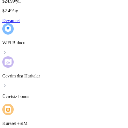
$24.99/yıl
$2.49
/
ay
Devam et
WiFi Bulucu
Çevrim dışı Haritalar
Ücretsiz bonus
Küresel eSIM