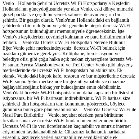
Venlo - Hollanda Şehri'ni Ücretsiz Wi-Fi Hotspotlarıyla Keşfedin
Hollanda'nın güneydoğusunda yer alan Venlo, eski dünya mimarisi,
güzel parklar ve çeşitli bir yemek sahnesi ile övünen şirin bir
şehirdir. Bir gezgin olarak, Venlo'nun Hollanda'daki en bağlantılı
şehirlerden biri olduğunu ve şehir genelinde birçok ücretsiz Wi-Fi
hotspotsunun bulunduğunu memnuniyetle öğreneceksiniz. İşte
Venlo'yu keşfederken çevrimiçi kalmanın ve para biriktirmenin bir
rehberi. Venlo'da Ücretsiz Wi-Fi Hotspotları Nerede Bulunur
Eğer Venlo şehir merkezindeyseniz, ücretsiz Wi-Fi bulmak için
uzaklara gitmenize gerek yok. Kütüphane, tren istasyonu ve
belediye ofisi gibi çoğu halka açık mekan ziyaretçilere ücretsiz Wi-
Fi sunar. Ayrıca Maasboulevard ve Tref Center Venlo gibi alışveriş
merkezlerinde de ücretsiz Wi-Fi hotspotsları bulabilirsiniz. Ek
olarak, Venlo'daki birçok kafe, restoran ve bar müşterilerine ücretsiz
Wi-Fi sunar. Şehir merkezinde bir gezinti yapabilir ve cihazınızı
bağlayabileceğiniz birkaç yer bulacağınıza emin olabilirsiniz.
Venlo'daki ücretsiz Wi-Fi hotspotslarının daha kapsamlı bir listesini
istiyorsanız, bir Wi-Fi haritasını indirebilirsiniz. Wi-Fi haritası size
şehirdeki tüm hotspotsların tam konumunu gösterecek, böylece
gününüzü buna göre planlayabilirsiniz. Venlo'da Ücretsiz Wi-Fi ile
Nasıl Para Biriktirilir Venlo, seyahat ederken para biriktirme
fırsatları sunar ve ücretsiz Wi-Fi bunlardan en iyilerinden biridir.
Ücretsiz Wi-Fi ile veri ücretlerinden kaçınabilir ve sınırsız internet
erişiminden faydalanabilirsiniz. Cihazınızı kullanarak haritalara
erişebilir, gezilecek yerleri araştırabilir ve sevdiklerinizle ek