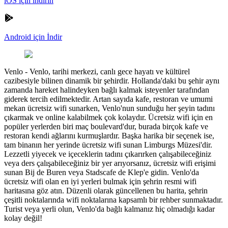
iOS için indirin
Android için İndir
Venlo
-
Venlo, tarihi merkezi, canlı gece hayatı ve kültürel
cazibesiyle bilinen dinamik bir şehirdir. Hollanda'daki bu şehir aynı
zamanda hareket halindeyken bağlı kalmak isteyenler tarafından
giderek tercih edilmektedir. Artan sayıda kafe, restoran ve umumi
mekan ücretsiz wifi sunarken, Venlo'nun sunduğu her şeyin tadını
çıkarmak ve online kalabilmek çok kolaydır. Ücretsiz wifi için en
popüler yerlerden biri maç boulevard'dur, burada birçok kafe ve
restoran kendi ağlarını kurmuşlardır. Başka harika bir seçenek ise,
tam binanın her yerinde ücretsiz wifi sunan Limburgs Müzesi'dir.
Lezzetli yiyecek ve içeceklerin tadını çıkarırken çalışabileceğiniz
veya ders çalışabileceğiniz bir yer arıyorsanız, ücretsiz wifi erişimi
sunan Bij de Buren veya Stadscafe de Klep'e gidin. Venlo'da
ücretsiz wifi olan en iyi yerleri bulmak için şehrin resmi wifi
haritasına göz atın. Düzenli olarak güncellenen bu harita, şehrin
çeşitli noktalarında wifi noktalarına kapsamlı bir rehber sunmaktadır.
Turist veya yerli olun, Venlo'da bağlı kalmanız hiç olmadığı kadar
kolay değil!