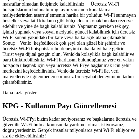
masraflar olmadan iletişimde kalabilirsiniz. Ücretsiz Wi-Fi
hotspotslarının bulunabilirliği aynı zamanda konaklama
maliyetlerinden tasarruf etmenin harika bir yoludur. Wi-Fi sunmayan
hosteller veya tatil kiralama gibi bütçe dostu konaklamaları rezerve
edebilir ve yine de bağlı kalabilirsiniz. Yapmanız gereken tek şey,
işinizi yapmak veya sosyal medyada güncel kalabilmek için ücretsiz
Wi-Fi sunan yakındaki bir kafe veya halka açık alana çıkmaktır.
Sonuç Venlo, keşfedilecek çok şeyi olan güzel bir şehirdir ve
ücretsiz Wi-Fi hotspotsları bu deneyimi daha da iyi hale getirir.
Turist veya dijital gezgin olun, Venlo'da kolaylıkla bağlı kalabilir ve
para biriktirebilirsiniz. Wi-Fi haritasını bulunduğunuz yere en yakın
hotspota ulaşmak için veya ücretsiz Wi-Fi'ye bağlanmak için şehir
merkezini keşfedebilirsiniz. Venlo'da ücretsiz Wi-Fi ile, veri
maliyetleriyle ilgilenmeden sorunsuz bir seyahat deneyiminin tadını
çıkarabilirsiniz.
Daha fazla göster
KPG - Kullanım Payı Güncellemesi
Ücretsiz Wi-Fi'yi bizim kadar seviyorsanız ve başkalarına ücretsiz ve
güvenilir Wi-Fi bulma konusunda yardımcı olmak istiyorsanız,
doğru yerdesiniz. Gerçek insanlar milyonlarca yeni Wi-Fi ekliyor ve
siz de ekleyebilirsiniz!