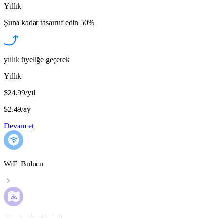
Yıllık
Şuna kadar tasarruf edin
50%
yıllık üyeliğe geçerek
Yıllık
$24.99/yıl
$2.49
/
ay
Devam et
WiFi Bulucu