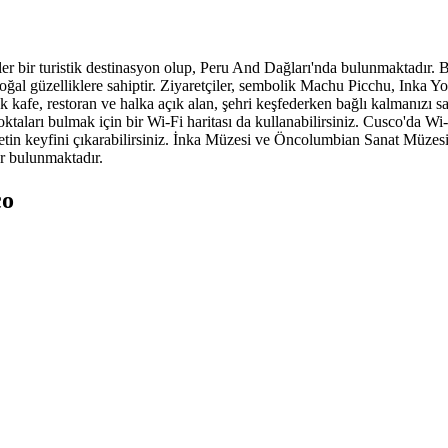
er bir turistik destinasyon olup, Peru And Dağları'nda bulunmaktadır. B
ğal güzelliklere sahiptir. Ziyaretçiler, sembolik Machu Picchu, Inka Yol
ok kafe, restoran ve halka açık alan, şehri keşfederken bağlı kalmanızı
oktaları bulmak için bir Wi-Fi haritası da kullanabilirsiniz. Cusco'da W
rnetin keyfini çıkarabilirsiniz. İnka Müzesi ve Öncolumbian Sanat Müzesi
er bulunmaktadır.
co