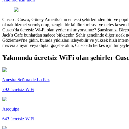
Cusco
-
Cusco, Güney Amerika'nın en eski şehirlerinden biri ve popül
olarak hizmet vermiş olup, zengin bir kültürel mirasa ve nefes kesen do
Cusco'da ücretsiz Wi-Fi olan yerler mi arıyorsunuz? Şanslısınız. Birç
Jack's Cafe bunlardan sadece birkaçıdır. Şehir genelinde diğer sıcak n
Gözlemevi'ne gidin, burada yıldızları izleyebilir ve yüksek hızlı inte
macera arayan veya dijital göçebe olun, Cusco'da herkes için bir şeyl
Yakınında ücretsiz WiFi olan şehirler Cus
Nuestra Señora de La Paz
792
ücretsiz WiFi
Arequipa
643
ücretsiz WiFi