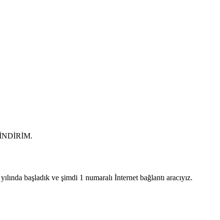
0 İNDİRİM.
lında başladık ve şimdi 1 numaralı İnternet bağlantı aracıyız.