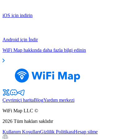
iOS için indirin
Android için İndir
WiFi Map hakkında daha fazla bilgi edinin
Çevrimiçi harita
Blog
Yardım merkezi
WiFi Map LLC ©
2026
Tüm hakları saklıdır
Kullanım Koşulları
Gizlilik Politikası
Hesap silme