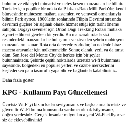
bulunur ve etkileyici mimarisi ve nefes kesen manzaraları ile bilinir.
Turistler için popüler bir nokta da Biak-na-Bato Milli Parkı'dır, kendi
bünyesinde muhteşem mağara sistemleri ve yemyeşil ormanlarıyla
bilinir. Park ayrıca, 1800'lerin sonlarında Filipin Devrimi sırasında
devrimci güçlere bir sığınak olarak hizmet ettiği için tarihi öneme
sahiptir. Doğayı sevenler için Oriod Dağı Trekking Rotası mutlaka
ziyaret edilmesi gereken bir yerdir. Bu manzaralı rotada sizi
resimlerdeki manzaralar ile buluşturur ve zirveden şehrin muhteşem
manzaralarını sunar. Rota orta derecede zorludur, bu nedenle biraz
macera arayanlar için mükemmeldir. Sonuç olarak, yerli ya da turist
olun, San Jose del Monte City'de herkes için bir şeyler
bulunmaktadır. Şehirde çeşitli noktalarda ücretsiz wi-fi bulunması
sayesinde, bölgedeki en popüler yerleri ve cazibe merkezlerini
keşfederken para tasarrufu yapabilir ve bağlantıda kalabilirsiniz.
Daha fazla göster
KPG - Kullanım Payı Güncellemesi
Ücretsiz Wi-Fi'yi bizim kadar seviyorsanız ve başkalarına ücretsiz ve
güvenilir Wi-Fi bulma konusunda yardımcı olmak istiyorsanız,
doğru yerdesiniz. Gerçek insanlar milyonlarca yeni Wi-Fi ekliyor ve
siz de ekleyebilirsiniz!