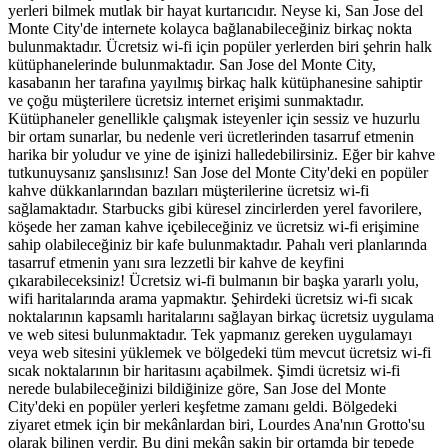
yerleri bilmek mutlak bir hayat kurtarıcıdır. Neyse ki, San Jose del
Monte City'de internete kolayca bağlanabileceğiniz birkaç nokta
bulunmaktadır. Ücretsiz wi-fi için popüler yerlerden biri şehrin halk
kütüphanelerinde bulunmaktadır. San Jose del Monte City,
kasabanın her tarafına yayılmış birkaç halk kütüphanesine sahiptir
ve çoğu müşterilere ücretsiz internet erişimi sunmaktadır.
Kütüphaneler genellikle çalışmak isteyenler için sessiz ve huzurlu
bir ortam sunarlar, bu nedenle veri ücretlerinden tasarruf etmenin
harika bir yoludur ve yine de işinizi halledebilirsiniz. Eğer bir kahve
tutkunuysanız şanslısınız! San Jose del Monte City'deki en popüler
kahve dükkanlarından bazıları müşterilerine ücretsiz wi-fi
sağlamaktadır. Starbucks gibi küresel zincirlerden yerel favorilere,
köşede her zaman kahve içebileceğiniz ve ücretsiz wi-fi erişimine
sahip olabileceğiniz bir kafe bulunmaktadır. Pahalı veri planlarında
tasarruf etmenin yanı sıra lezzetli bir kahve de keyfini
çıkarabileceksiniz! Ücretsiz wi-fi bulmanın bir başka yararlı yolu,
wifi haritalarında arama yapmaktır. Şehirdeki ücretsiz wi-fi sıcak
noktalarının kapsamlı haritalarını sağlayan birkaç ücretsiz uygulama
ve web sitesi bulunmaktadır. Tek yapmanız gereken uygulamayı
veya web sitesini yüklemek ve bölgedeki tüm mevcut ücretsiz wi-fi
sıcak noktalarının bir haritasını açabilmek. Şimdi ücretsiz wi-fi
nerede bulabileceğinizi bildiğinize göre, San Jose del Monte
City'deki en popüler yerleri keşfetme zamanı geldi. Bölgedeki
ziyaret etmek için bir mekânlardan biri, Lourdes Ana'nın Grotto'su
olarak bilinen yerdir. Bu dini mekân sakin bir ortamda bir tepede