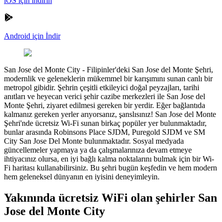
iOS için indirin
Android için İndir
San Jose del Monte City
-
Filipinler'deki San Jose del Monte Şehri,
modernlik ve geleneklerin mükemmel bir karışımını sunan canlı bir
metropol gibidir. Şehrin çeşitli etkileyici doğal peyzajları, tarihi
anıtları ve heyecan verici şehir cazibe merkezleri ile San Jose del
Monte Şehri, ziyaret edilmesi gereken bir yerdir. Eğer bağlantıda
kalmanız gereken yerler arıyorsanız, şanslısınız! San Jose del Monte
Şehri'nde ücretsiz Wi-Fi sunan birkaç popüler yer bulunmaktadır,
bunlar arasında Robinsons Place SJDM, Puregold SJDM ve SM
City San Jose Del Monte bulunmaktadır. Sosyal medyada
güncellemeler yapmaya ya da çalışmalarınıza devam etmeye
ihtiyacınız olursa, en iyi bağlı kalma noktalarını bulmak için bir Wi-
Fi haritası kullanabilirsiniz. Bu şehri bugün keşfedin ve hem modern
hem geleneksel dünyanın en iyisini deneyimleyin.
Yakınında ücretsiz WiFi olan şehirler San
Jose del Monte City