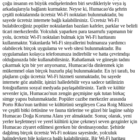
çoğu insanın en büyük endişelerinden biri sevdikleriyle veya iş
arkadaşlarıyla bağlantı kurmaktır. Neyse ki, Humacao'da şehrin
çeşitli noktalarında ücretsiz Wi-Fi noktaları bulunmaktadır, bu
sayede ücretsiz internete bağlı kalabilirsiniz. Ücretsiz Wi-Fi
bulabileceğiniz popüler noktalardan bazıları kafeler, parklar ve belirli
ticari merkezlerdir. Yolculuk yaparken para tasarrufu yapmanın bir
yolu, ücretsiz Wi-Fi noktaları bulmak için Wi-Fi haritasını
kullanmaktır. Yakınlarda Wi-Fi sinyallerini bulmanıza yardımcı
olabilecek birçok uygulama ve web sitesi bulunmaktadır. Bu
uygulamaları kolayca telefonunuza indirebilir ve hatta çevrimdışı
olduğunuzda bile kullanabilirsiniz. Rahatlamak ve güneşin tadını
çıkarmak için bir yer arıyorsanız, Humacao'da dinlenmek için
mükemmel olan birçok huzurlu plaj bulunmaktadır. En iyi tarafı, bu
plajların çoğu ücretsiz Wi-Fi hizmeti sunmaktadır, bu sayede
internete göz atabilir, işinizi halledebilir veya sadece tatilinizin
fotoğraflarını sosyal medyada paylaşabilirsiniz. Tarih ve kültür
sevenler için, Humacao'nun zengin geçmişine ışık tutan birkaç
simge yapısı bulunmaktadır. Popüler cazibe merkezler arasında
Porto Riko'nun tarihini ve kültürünü sergileyen Casa Roig Müzesi
ve çeşitli bitki örtüsüne ve fauna türlerine ve güzel bir lagüne sahip
Humacao Doğa Koruma Alanı yer almaktadır. Sonuç olarak, yeni
yerler keşfetmeyi ve yerel kültürü içine çekmeyi seven gezginler için
Humacao ziyaret edilmesi gereken bir destinasyondur. Şehirde
dağılmış birçok ücretsiz Wi-Fi noktası sayesinde, yolculuk
halindeyken bile kolayca bağlı kalabilirsiniz. Bir Wi-Fi haritası