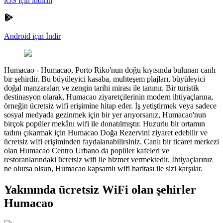
iOS için indirin
Android için İndir
Humacao
-
Humacao, Porto Riko'nun doğu kıyısında bulunan canlı
bir şehirdir. Bu büyüleyici kasaba, muhteşem plajları, büyüleyici
doğal manzaraları ve zengin tarihi mirası ile tanınır. Bir turistik
destinasyon olarak, Humacao ziyaretçilerinin modern ihtiyaçlarına,
örneğin ücretsiz wifi erişimine hitap eder. İş yetiştirmek veya sadece
sosyal medyada gezinmek için bir yer arıyorsanız, Humacao'nun
birçok popüler mekânı wifi ile donatılmıştır. Huzurlu bir ortamın
tadını çıkarmak için Humacao Doğa Rezervini ziyaret edebilir ve
ücretsiz wifi erişiminden faydalanabilirsiniz. Canlı bir ticaret merkezi
olan Humacao Centro Urbano da popüler kafeleri ve
restoranlarındaki ücretsiz wifi ile hizmet vermektedir. İhtiyaçlarınız
ne olursa olsun, Humacao kapsamlı wifi haritası ile sizi karşılar.
Yakınında ücretsiz WiFi olan şehirler
Humacao