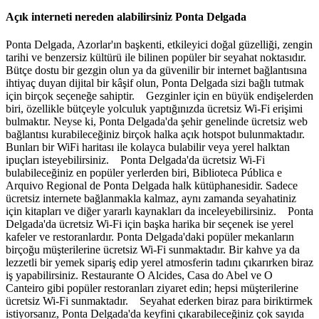
Açık interneti nereden alabilirsiniz Ponta Delgada
Ponta Delgada, Azorlar'ın başkenti, etkileyici doğal güzelliği, zengin
tarihi ve benzersiz kültürü ile bilinen popüler bir seyahat noktasıdır.
Bütçe dostu bir gezgin olun ya da güvenilir bir internet bağlantısına
ihtiyaç duyan dijital bir kâşif olun, Ponta Delgada sizi bağlı tutmak
için birçok seçeneğe sahiptir. Gezginler için en büyük endişelerden
biri, özellikle bütçeyle yolculuk yaptığınızda ücretsiz Wi-Fi erişimi
bulmaktır. Neyse ki, Ponta Delgada'da şehir genelinde ücretsiz web
bağlantısı kurabileceğiniz birçok halka açık hotspot bulunmaktadır.
Bunları bir WiFi haritası ile kolayca bulabilir veya yerel halktan
ipuçları isteyebilirsiniz. Ponta Delgada'da ücretsiz Wi-Fi
bulabileceğiniz en popüler yerlerden biri, Biblioteca Pública e
Arquivo Regional de Ponta Delgada halk kütüphanesidir. Sadece
ücretsiz internete bağlanmakla kalmaz, aynı zamanda seyahatiniz
için kitapları ve diğer yararlı kaynakları da inceleyebilirsiniz. Ponta
Delgada'da ücretsiz Wi-Fi için başka harika bir seçenek ise yerel
kafeler ve restoranlardır. Ponta Delgada'daki popüler mekanların
birçoğu müşterilerine ücretsiz Wi-Fi sunmaktadır. Bir kahve ya da
lezzetli bir yemek sipariş edip yerel atmosferin tadını çıkarırken biraz
iş yapabilirsiniz. Restaurante O Alcides, Casa do Abel ve O
Canteiro gibi popüler restoranları ziyaret edin; hepsi müşterilerine
ücretsiz Wi-Fi sunmaktadır. Seyahat ederken biraz para biriktirmek
istiyorsanız, Ponta Delgada'da keyfini çıkarabileceğiniz çok sayıda