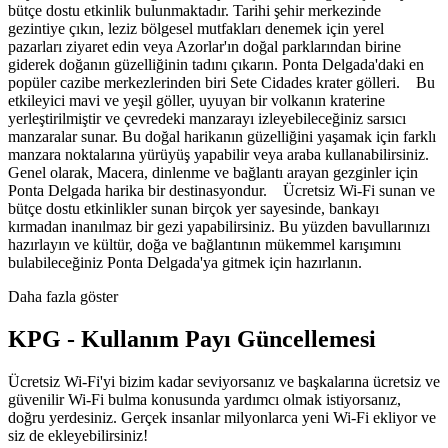
bütçe dostu etkinlik bulunmaktadır. Tarihi şehir merkezinde
gezintiye çıkın, leziz bölgesel mutfakları denemek için yerel
pazarları ziyaret edin veya Azorlar'ın doğal parklarından birine
giderek doğanın güzelliğinin tadını çıkarın. Ponta Delgada'daki en
popüler cazibe merkezlerinden biri Sete Cidades krater gölleri. Bu
etkileyici mavi ve yeşil göller, uyuyan bir volkanın kraterine
yerleştirilmiştir ve çevredeki manzarayı izleyebileceğiniz sarsıcı
manzaralar sunar. Bu doğal harikanın güzelliğini yaşamak için farklı
manzara noktalarına yürüyüş yapabilir veya araba kullanabilirsiniz.
Genel olarak, Macera, dinlenme ve bağlantı arayan gezginler için
Ponta Delgada harika bir destinasyondur. Ücretsiz Wi-Fi sunan ve
bütçe dostu etkinlikler sunan birçok yer sayesinde, bankayı
kırmadan inanılmaz bir gezi yapabilirsiniz. Bu yüzden bavullarınızı
hazırlayın ve kültür, doğa ve bağlantının mükemmel karışımını
bulabileceğiniz Ponta Delgada'ya gitmek için hazırlanın.
Daha fazla göster
KPG - Kullanım Payı Güncellemesi
Ücretsiz Wi-Fi'yi bizim kadar seviyorsanız ve başkalarına ücretsiz ve
güvenilir Wi-Fi bulma konusunda yardımcı olmak istiyorsanız,
doğru yerdesiniz. Gerçek insanlar milyonlarca yeni Wi-Fi ekliyor ve
siz de ekleyebilirsiniz!