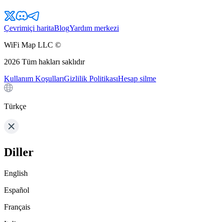
Çevrimiçi harita
Blog
Yardım merkezi
WiFi Map LLC ©
2026
Tüm hakları saklıdır
Kullanım Koşulları
Gizlilik Politikası
Hesap silme
Türkçe
Diller
English
Español
Français