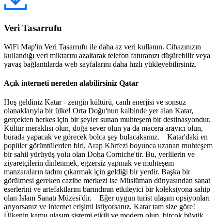
Veri Tasarrufu
WiFi Map'in Veri Tasarrufu ile daha az veri kullanın. Cihazınızın
kullandığı veri miktarını azaltarak telefon faturanızı düşürebilir veya
yavaş bağlantılarda web sayfalarını daha hızlı yükleyebilirsiniz.
Açık interneti nereden alabilirsiniz Qatar
Hoş geldiniz Katar - zengin kültürü, canlı enerjisi ve sonsuz
olanaklarıyla bir ülke! Orta Doğu'nun kalbinde yer alan Katar,
gerçekten herkes için bir şeyler sunan muhteşem bir destinasyondur.
Kültür meraklısı olun, doğa sever olun ya da macera arayıcı olun,
burada yapacak ve görecek bolca şey bulacaksınız. Katar'daki en
popüler görüntülerden biri, Arap Körfezi boyunca uzanan muhteşem
bir sahil yürüyüş yolu olan Doha Corniche'tir. Bu, yerlilerin ve
ziyaretçilerin dinlenmek, egzersiz yapmak ve muhteşem
manzaraların tadını çıkarmak için geldiği bir yerdir. Başka bir
görülmesi gereken cazibe merkezi ise Müslüman dünyasından sanat
eserlerini ve artefaktlarını barındıran etkileyici bir koleksiyona sahip
olan İslam Sanatı Müzesi'dir. Eğer uygun turist ulaşım opsiyonları
arıyorsanız ve internet erişimi istiyorsanız, Katar tam size göre!
Ülkenin kamu ulaşım sistemi etkili ve modern olup, birçok büyük