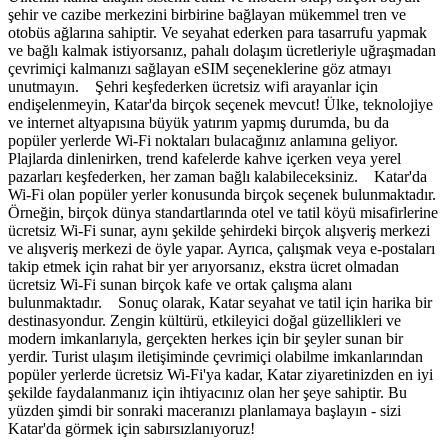
şehir ve cazibe merkezini birbirine bağlayan mükemmel tren ve
otobüs ağlarına sahiptir. Ve seyahat ederken para tasarrufu yapmak
ve bağlı kalmak istiyorsanız, pahalı dolaşım ücretleriyle uğraşmadan
çevrimiçi kalmanızı sağlayan eSIM seçeneklerine göz atmayı
unutmayın. Şehri keşfederken ücretsiz wifi arayanlar için
endişelenmeyin, Katar'da birçok seçenek mevcut! Ülke, teknolojiye
ve internet altyapısına büyük yatırım yapmış durumda, bu da
popüler yerlerde Wi-Fi noktaları bulacağınız anlamına geliyor.
Plajlarda dinlenirken, trend kafelerde kahve içerken veya yerel
pazarları keşfederken, her zaman bağlı kalabileceksiniz. Katar'da
Wi-Fi olan popüler yerler konusunda birçok seçenek bulunmaktadır.
Örneğin, birçok dünya standartlarında otel ve tatil köyü misafirlerine
ücretsiz Wi-Fi sunar, aynı şekilde şehirdeki birçok alışveriş merkezi
ve alışveriş merkezi de öyle yapar. Ayrıca, çalışmak veya e-postaları
takip etmek için rahat bir yer arıyorsanız, ekstra ücret olmadan
ücretsiz Wi-Fi sunan birçok kafe ve ortak çalışma alanı
bulunmaktadır. Sonuç olarak, Katar seyahat ve tatil için harika bir
destinasyondur. Zengin kültürü, etkileyici doğal güzellikleri ve
modern imkanlarıyla, gerçekten herkes için bir şeyler sunan bir
yerdir. Turist ulaşım iletişiminde çevrimiçi olabilme imkanlarından
popüler yerlerde ücretsiz Wi-Fi'ya kadar, Katar ziyaretinizden en iyi
şekilde faydalanmanız için ihtiyacınız olan her şeye sahiptir. Bu
yüzden şimdi bir sonraki maceranızı planlamaya başlayın - sizi
Katar'da görmek için sabırsızlanıyoruz!