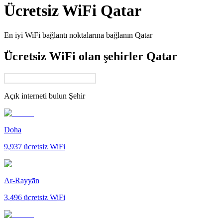
Ücretsiz WiFi
Qatar
En iyi WiFi bağlantı noktalarına bağlanın
Qatar
Ücretsiz WiFi olan şehirler Qatar
Açık interneti bulun
Şehir
Doha
9,937
ücretsiz WiFi
Ar-Rayyān
3,496
ücretsiz WiFi