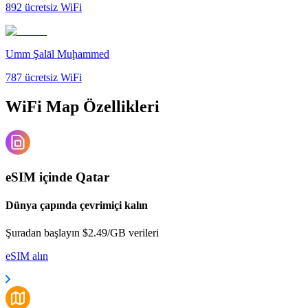
892
ücretsiz WiFi
Umm Şalāl Muḩammed
787
ücretsiz WiFi
WiFi Map Özellikleri
eSIM içinde Qatar
Dünya çapında çevrimiçi kalın
Şuradan başlayın $2.49/GB verileri
eSIM alın