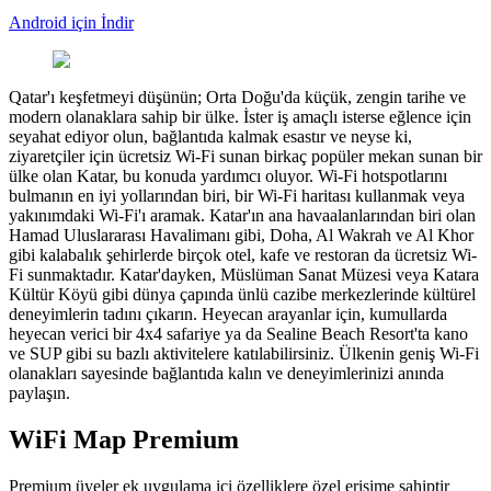
Android için İndir
Qatar'ı keşfetmeyi düşünün; Orta Doğu'da küçük, zengin tarihe ve
modern olanaklara sahip bir ülke. İster iş amaçlı isterse eğlence için
seyahat ediyor olun, bağlantıda kalmak esastır ve neyse ki,
ziyaretçiler için ücretsiz Wi-Fi sunan birkaç popüler mekan sunan bir
ülke olan Katar, bu konuda yardımcı oluyor. Wi-Fi hotspotlarını
bulmanın en iyi yollarından biri, bir Wi-Fi haritası kullanmak veya
yakınımdaki Wi-Fi'ı aramak. Katar'ın ana havaalanlarından biri olan
Hamad Uluslararası Havalimanı gibi, Doha, Al Wakrah ve Al Khor
gibi kalabalık şehirlerde birçok otel, kafe ve restoran da ücretsiz Wi-
Fi sunmaktadır. Katar'dayken, Müslüman Sanat Müzesi veya Katara
Kültür Köyü gibi dünya çapında ünlü cazibe merkezlerinde kültürel
deneyimlerin tadını çıkarın. Heyecan arayanlar için, kumullarda
heyecan verici bir 4x4 safariye ya da Sealine Beach Resort'ta kano
ve SUP gibi su bazlı aktivitelere katılabilirsiniz. Ülkenin geniş Wi-Fi
olanakları sayesinde bağlantıda kalın ve deneyimlerinizi anında
paylaşın.
WiFi Map Premium
Premium üyeler ek uygulama içi özelliklere özel erişime sahiptir