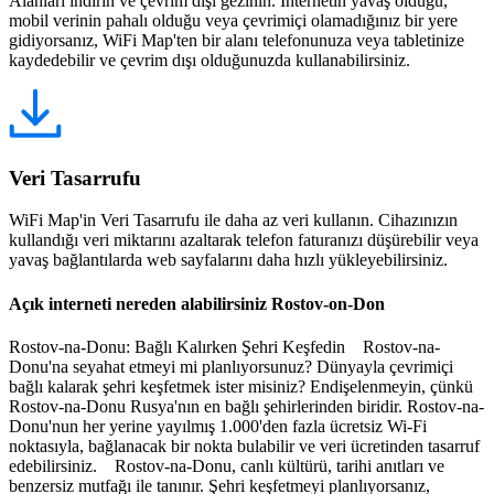
Alanları indirin ve çevrim dışı gezinin. İnternetin yavaş olduğu,
mobil verinin pahalı olduğu veya çevrimiçi olamadığınız bir yere
gidiyorsanız, WiFi Map'ten bir alanı telefonunuza veya tabletinize
kaydedebilir ve çevrim dışı olduğunuzda kullanabilirsiniz.
Veri Tasarrufu
WiFi Map'in Veri Tasarrufu ile daha az veri kullanın. Cihazınızın
kullandığı veri miktarını azaltarak telefon faturanızı düşürebilir veya
yavaş bağlantılarda web sayfalarını daha hızlı yükleyebilirsiniz.
Açık interneti nereden alabilirsiniz Rostov-on-Don
Rostov-na-Donu: Bağlı Kalırken Şehri Keşfedin Rostov-na-
Donu'na seyahat etmeyi mi planlıyorsunuz? Dünyayla çevrimiçi
bağlı kalarak şehri keşfetmek ister misiniz? Endişelenmeyin, çünkü
Rostov-na-Donu Rusya'nın en bağlı şehirlerinden biridir. Rostov-na-
Donu'nun her yerine yayılmış 1.000'den fazla ücretsiz Wi-Fi
noktasıyla, bağlanacak bir nokta bulabilir ve veri ücretinden tasarruf
edebilirsiniz. Rostov-na-Donu, canlı kültürü, tarihi anıtları ve
benzersiz mutfağı ile tanınır. Şehri keşfetmeyi planlıyorsanız,