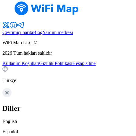
Çevrimiçi harita
Blog
Yardım merkezi
WiFi Map LLC ©
2026
Tüm hakları saklıdır
Kullanım Koşulları
Gizlilik Politikası
Hesap silme
Türkçe
Diller
English
Español