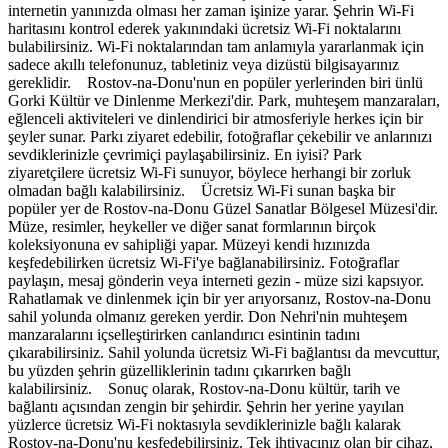
internetin yanınızda olması her zaman işinize yarar. Şehrin Wi-Fi
haritasını kontrol ederek yakınındaki ücretsiz Wi-Fi noktalarını
bulabilirsiniz. Wi-Fi noktalarından tam anlamıyla yararlanmak için
sadece akıllı telefonunuz, tabletiniz veya dizüstü bilgisayarınız
gereklidir. Rostov-na-Donu'nun en popüler yerlerinden biri ünlü
Gorki Kültür ve Dinlenme Merkezi'dir. Park, muhteşem manzaraları,
eğlenceli aktiviteleri ve dinlendirici bir atmosferiyle herkes için bir
şeyler sunar. Parkı ziyaret edebilir, fotoğraflar çekebilir ve anlarınızı
sevdiklerinizle çevrimiçi paylaşabilirsiniz. En iyisi? Park
ziyaretçilere ücretsiz Wi-Fi sunuyor, böylece herhangi bir zorluk
olmadan bağlı kalabilirsiniz. Ücretsiz Wi-Fi sunan başka bir
popüler yer de Rostov-na-Donu Güzel Sanatlar Bölgesel Müzesi'dir.
Müze, resimler, heykeller ve diğer sanat formlarının birçok
koleksiyonuna ev sahipliği yapar. Müzeyi kendi hızınızda
keşfedebilirken ücretsiz Wi-Fi'ye bağlanabilirsiniz. Fotoğraflar
paylaşın, mesaj gönderin veya interneti gezin - müze sizi kapsıyor.
Rahatlamak ve dinlenmek için bir yer arıyorsanız, Rostov-na-Donu
sahil yolunda olmanız gereken yerdir. Don Nehri'nin muhteşem
manzaralarını içselleştirirken canlandırıcı esintinin tadını
çıkarabilirsiniz. Sahil yolunda ücretsiz Wi-Fi bağlantısı da mevcuttur,
bu yüzden şehrin güzelliklerinin tadını çıkarırken bağlı
kalabilirsiniz. Sonuç olarak, Rostov-na-Donu kültür, tarih ve
bağlantı açısından zengin bir şehirdir. Şehrin her yerine yayılan
yüzlerce ücretsiz Wi-Fi noktasıyla sevdiklerinizle bağlı kalarak
Rostov-na-Donu'nu keşfedebilirsiniz. Tek ihtiyacınız olan bir cihaz,