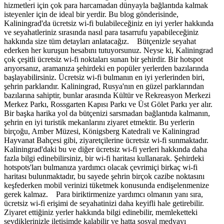
hizmetleri için çok para harcamadan dünyayla bağlantıda kalmak
isteyenler için de ideal bir yerdir. Bu blog gönderisinde,
Kaliningrad'da ücretsiz wi-fi bulabileceğiniz en iyi yerler hakkında
ve seyahatleriniz sırasında nasıl para tasarrufu yapabileceğiniz
hakkında size tüm detayları anlatacağız. Bütçenizle seyahat
ederken her kuruşun hesabını tutuyorsunuz. Neyse ki, Kaliningrad
çok çeşitli ücretsiz wi-fi noktaları sunan bir şehirdir. Bir hotspot
arıyorsanız, aramanıza şehirdeki en popüler yerlerden bazılarında
başlayabilirsiniz. Ücretsiz wi-fi bulmanın en iyi yerlerinden biri,
şehrin parklarıdır. Kaliningrad, Rusya'nın en güzel parklarından
bazılarına sahiptir, bunlar arasında Kültür ve Rekreasyon Merkezi
Merkez Parkı, Rossgarten Kapısı Parkı ve Üst Gölet Parkı yer alır.
Bir başka harika yol da bütçenizi sarsmadan bağlantıda kalmanın,
şehrin en iyi turistik mekanlarını ziyaret etmektir. Bu yerlerin
birçoğu, Amber Müzesi, Königsberg Katedrali ve Kaliningrad
Hayvanat Bahçesi gibi, ziyaretçilerine ücretsiz wi-fi sunmaktadır.
Kaliningrad'daki bu ve diğer ücretsiz wi-fi yerleri hakkında daha
fazla bilgi edinebilirsiniz, bir wi-fi haritası kullanarak. Şehirdeki
hotspots'ları bulmanıza yardımcı olacak çevrimiçi birkaç wi-fi
haritası bulunmaktadır, bu sayede şehrin birçok cazibe noktasını
keşfederken mobil verinizi tüketmek konusunda endişelenmenize
gerek kalmaz. Para biriktirmenize yardımcı olmanın yanı sıra,
ücretsiz wi-fi erişimi de seyahatinizi daha keyifli hale getirebilir.
Ziyaret ettiğiniz yerler hakkında bilgi edinebilir, memleketteki
sevdiklerinizle iletişimde kalabilir ve hatta sosyal medyayı