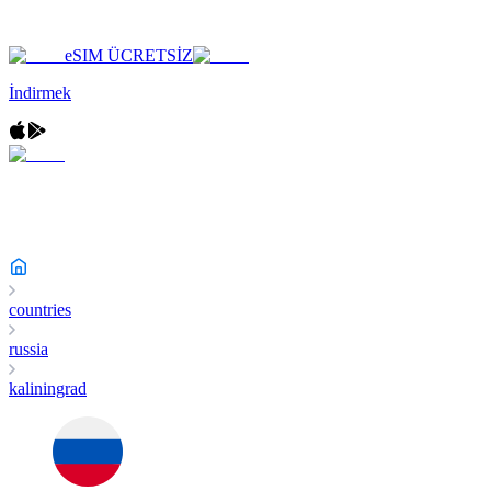
eSIM ÜCRETSİZ
İndirmek
countries
russia
kaliningrad