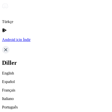
Türkçe
Android için İndir
Diller
English
Español
Français
Italiano
Português