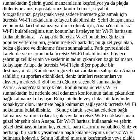
sunmaktadır. Şehrin güzel manzaralarını keşfediyor ya da plajda
dinleniyorsanız, e-postalarınızı kontrol etmek, seyahat
fotoğraflarınızı paylaşmak veya sadece internete göz atmak için
ücretsiz Wi-Fi noktalarını kolayca bulabilirsiniz. Şehri dolaşmanıza
ve bu noktaları bulmanıza yardımcı olmak için, Anapa'da ücretsiz
Wi-Fi bulabileceğiniz tüm konumları listeleyen bir Wi-Fi haritasını
kullanabilirsiniz. Anapa'da ücretsiz Wi-Fi bulabileceğiniz en
popüler yerlerden biri, şehrin merkezi parkıdır; bu güzel yeşil alan,
bolca eğlence ve dinlenme fırsatı sunmaktadır. Park çevresindeki
kafelerde ve restoranlarda ücretsiz Wi-Fi bulabilirsiniz, böylece
şehrin güzelliklerinin ve seslerinin tadını çıkarırken bağlı kalmanız
kolaylaşır. Anapa'da ücretsiz Wi-Fi için diğer popüler bir
destinasyon da, Karadeniz'in güzel manzaralarına sahip olan Anapa
sahilidir; su sporları etkinlikleri, deniz ürünleri restoranları ve
alışveriş merkezleri gibi bolca eğlence seçeneği sunmaktadır.
Ayrıca, Anapa'daki birçok otel, konuklarına ücretsiz Wi-Fi
sunmaktadır, bu nedenle otel odanızın konforunun tadını çıkarırken
bağlı kalmanız kolaylaşır. Bütçe otelinde veya lüks tatil köyünde
konaklıyor olun, internete bağlı kalmanızı sağlayacak ücretsiz Wi-Fi
noktalarını bulabilirsiniz. Sonuç olarak, seyahat ederken bağlı
kalmanıza yardımcı olacak çok sayıda ücretsiz Wi-Fi noktası sunan
güzel bir şehir olan Anapa. Bir Wi-Fi haritası kullanarak ve şehrin
güzel destinasyonlarını keşfederek, para tasarrufu yapabileceğiniz ve
herhangi bir zorluk yaşamadan bağlı kalabileceğiniz ücretsiz Wi-Fi
bulmanız kolaydır. Şehrin kültürel mirasını keşfetmekte veya plajda