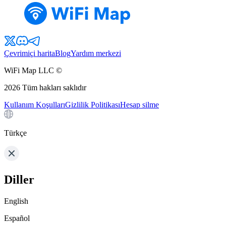
Çevrimiçi harita
Blog
Yardım merkezi
WiFi Map LLC ©
2026
Tüm hakları saklıdır
Kullanım Koşulları
Gizlilik Politikası
Hesap silme
Türkçe
Diller
English
Español