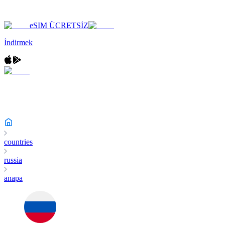
eSIM ÜCRETSİZ
İndirmek
countries
russia
anapa