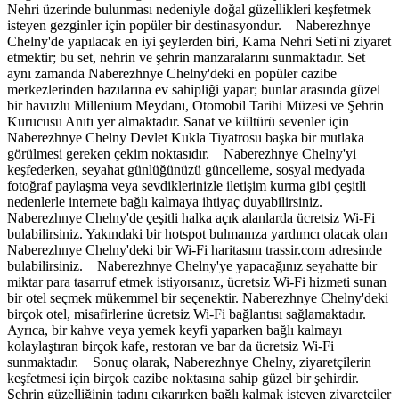
Nehri üzerinde bulunması nedeniyle doğal güzellikleri keşfetmek
isteyen gezginler için popüler bir destinasyondur. Naberezhnye
Chelny'de yapılacak en iyi şeylerden biri, Kama Nehri Seti'ni ziyaret
etmektir; bu set, nehrin ve şehrin manzaralarını sunmaktadır. Set
aynı zamanda Naberezhnye Chelny'deki en popüler cazibe
merkezlerinden bazılarına ev sahipliği yapar; bunlar arasında güzel
bir havuzlu Millenium Meydanı, Otomobil Tarihi Müzesi ve Şehrin
Kurucusu Anıtı yer almaktadır. Sanat ve kültürü sevenler için
Naberezhnye Chelny Devlet Kukla Tiyatrosu başka bir mutlaka
görülmesi gereken çekim noktasıdır. Naberezhnye Chelny'yi
keşfederken, seyahat günlüğünüzü güncelleme, sosyal medyada
fotoğraf paylaşma veya sevdiklerinizle iletişim kurma gibi çeşitli
nedenlerle internete bağlı kalmaya ihtiyaç duyabilirsiniz.
Naberezhnye Chelny'de çeşitli halka açık alanlarda ücretsiz Wi-Fi
bulabilirsiniz. Yakındaki bir hotspot bulmanıza yardımcı olacak olan
Naberezhnye Chelny'deki bir Wi-Fi haritasını trassir.com adresinde
bulabilirsiniz. Naberezhnye Chelny'ye yapacağınız seyahatte bir
miktar para tasarruf etmek istiyorsanız, ücretsiz Wi-Fi hizmeti sunan
bir otel seçmek mükemmel bir seçenektir. Naberezhnye Chelny'deki
birçok otel, misafirlerine ücretsiz Wi-Fi bağlantısı sağlamaktadır.
Ayrıca, bir kahve veya yemek keyfi yaparken bağlı kalmayı
kolaylaştıran birçok kafe, restoran ve bar da ücretsiz Wi-Fi
sunmaktadır. Sonuç olarak, Naberezhnye Chelny, ziyaretçilerin
keşfetmesi için birçok cazibe noktasına sahip güzel bir şehirdir.
Şehrin güzelliğinin tadını çıkarırken bağlı kalmak isteyen ziyaretçiler