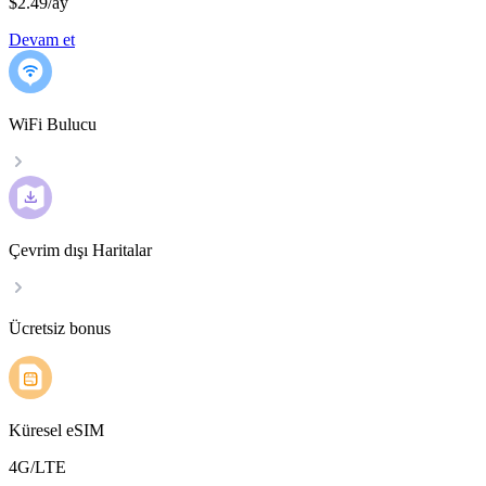
$2.49
/
ay
Devam et
WiFi Bulucu
Çevrim dışı Haritalar
Ücretsiz bonus
Küresel eSIM
4G/LTE