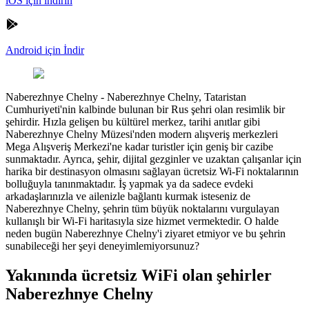
iOS için indirin
Android için İndir
Naberezhnye Chelny
-
Naberezhnye Chelny, Tataristan
Cumhuriyeti'nin kalbinde bulunan bir Rus şehri olan resimlik bir
şehirdir. Hızla gelişen bu kültürel merkez, tarihi anıtlar gibi
Naberezhnye Chelny Müzesi'nden modern alışveriş merkezleri
Mega Alışveriş Merkezi'ne kadar turistler için geniş bir cazibe
sunmaktadır. Ayrıca, şehir, dijital gezginler ve uzaktan çalışanlar için
harika bir destinasyon olmasını sağlayan ücretsiz Wi-Fi noktalarının
bolluğuyla tanınmaktadır. İş yapmak ya da sadece evdeki
arkadaşlarınızla ve ailenizle bağlantı kurmak isteseniz de
Naberezhnye Chelny, şehrin tüm büyük noktalarını vurgulayan
kullanışlı bir Wi-Fi haritasıyla size hizmet vermektedir. O halde
neden bugün Naberezhnye Chelny'i ziyaret etmiyor ve bu şehrin
sunabileceği her şeyi deneyimlemiyorsunuz?
Yakınında ücretsiz WiFi olan şehirler
Naberezhnye Chelny