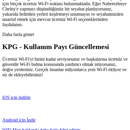
için birçok ücretsiz Wi-Fi noktası bulunmaktadır. Eğer Naberezhnye
Chelny'e yapmayı düşündüğünüz bir seyahat planlıyorsanız,
yukarıda belirtilen yerleri keşfetmeyi unutmayın ve seyahatinizden
tasarruf etmek için mevcut ücretsiz Wi-Fi seçeneklerinden
faydalanın.
Daha fazla göster
KPG - Kullanım Payı Güncellemesi
Ücretsiz Wi-Fi'yi bizim kadar seviyorsanız ve başkalarına ücretsiz ve
güvenilir Wi-Fi bulma konusunda yardımcı olmak istiyorsanız,
doğru yerdesiniz. Gerçek insanlar milyonlarca yeni Wi-Fi ekliyor ve
siz de ekleyebilirsiniz!
iOS için indirin
Android için İndir
WiFi Map hakkında daha fazla bilgi edinin