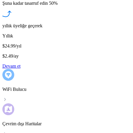
Şuna kadar tasarruf edin
50%
yıllık üyeliğe geçerek
Yıllık
$24.99/yıl
$2.49
/
ay
Devam et
WiFi Bulucu
Çevrim dışı Haritalar