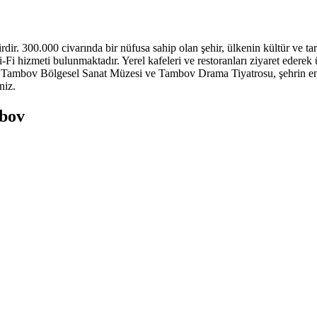
dir. 300.000 civarında bir nüfusa sahip olan şehir, ülkenin kültür ve tari
 hizmeti bulunmaktadır. Yerel kafeleri ve restoranları ziyaret ederek üc
i, Tambov Bölgesel Sanat Müzesi ve Tambov Drama Tiyatrosu, şehrin en p
niz.
mbov