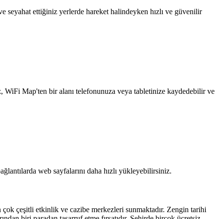
 seyahat ettiğiniz yerlerde hareket halindeyken hızlı ve güvenilir
z, WiFi Map'ten bir alanı telefonunuza veya tabletinize kaydedebilir ve
ağlantılarda web sayfalarını daha hızlı yükleyebilirsiniz.
 çok çeşitli etkinlik ve cazibe merkezleri sunmaktadır. Zengin tarihi
ndan biri paradan tasarruf etme fırsatıdır. Şehirde birçok ücretsiz