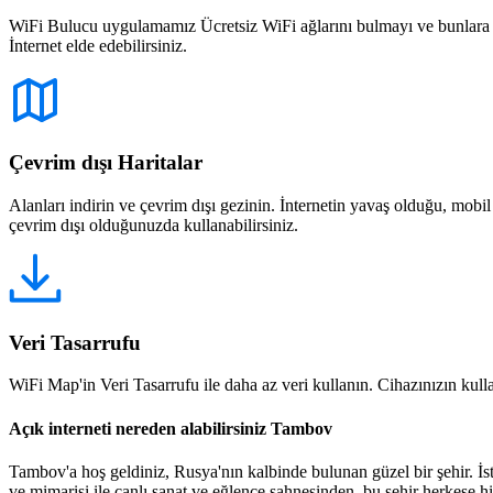
WiFi Bulucu uygulamamız Ücretsiz WiFi ağlarını bulmayı ve bunlara bağ
İnternet elde edebilirsiniz.
Çevrim dışı Haritalar
Alanları indirin ve çevrim dışı gezinin. İnternetin yavaş olduğu, mobi
çevrim dışı olduğunuzda kullanabilirsiniz.
Veri Tasarrufu
WiFi Map'in Veri Tasarrufu ile daha az veri kullanın. Cihazınızın kullan
Açık interneti nereden alabilirsiniz Tambov
Tambov'a hoş geldiniz, Rusya'nın kalbinde bulunan güzel bir şehir. İste
ve mimarisi ile canlı sanat ve eğlence sahnesinden, bu şehir herkese h