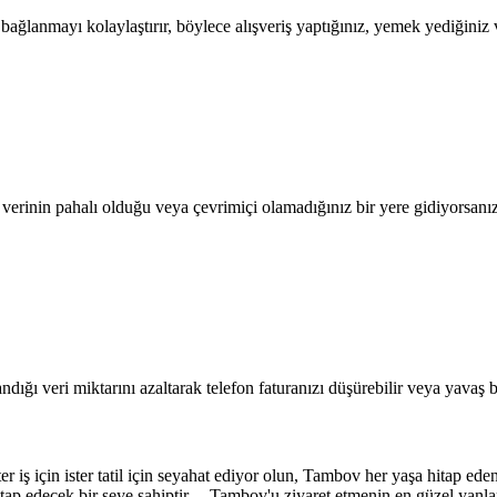
lanmayı kolaylaştırır, böylece alışveriş yaptığınız, yemek yediğiniz ve
l verinin pahalı olduğu veya çevrimiçi olamadığınız bir yere gidiyorsanı
dığı veri miktarını azaltarak telefon faturanızı düşürebilir veya yavaş b
r iş için ister tatil için seyahat ediyor olun, Tambov her yaşa hitap eden
itap edecek bir şeye sahiptir. Tambov'u ziyaret etmenin en güzel yanları