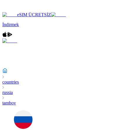
eSIM ÜCRETSİZ
İndirmek
countries
russia
tambov