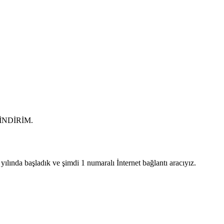
0 İNDİRİM.
lında başladık ve şimdi 1 numaralı İnternet bağlantı aracıyız.